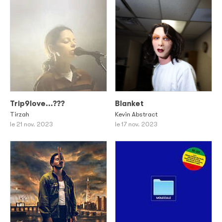
Trip9love...???
Blanket
Tirzah
Kevin Abstract
le 21 nov. 2023
le 17 nov. 2023