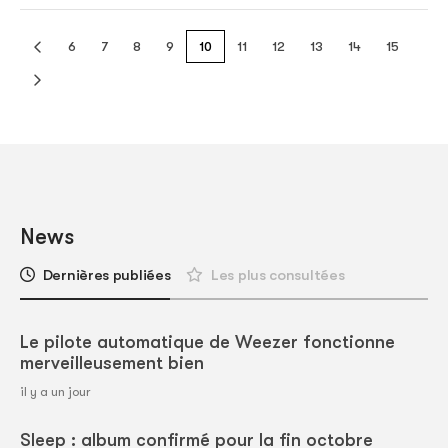
6
7
8
9
10
11
12
13
14
15
News
Dernières publiées
Les plus consultées
Le pilote automatique de Weezer fonctionne
merveilleusement bien
il y a un jour
Sleep : album confirmé pour la fin octobre