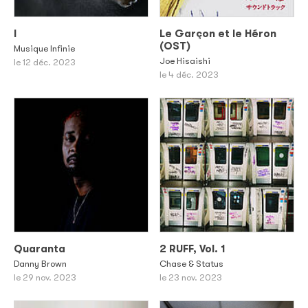
I
Le Garçon et le Héron
(OST)
Musique Infinie
Joe Hisaishi
le 12 déc. 2023
le 4 déc. 2023
Quaranta
2 RUFF, Vol. 1
Danny Brown
Chase & Status
le 29 nov. 2023
le 23 nov. 2023