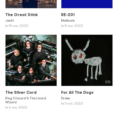
The Great Stink
RE-201
Jeshi
Molécule
le 15 nov. 2023
le 8 nov. 2023
The Silver Cord
For All The Dogs
King Gizzard & The Lizard
Drake
Wizard
le 3 nov. 2023
le 6 nov. 2023