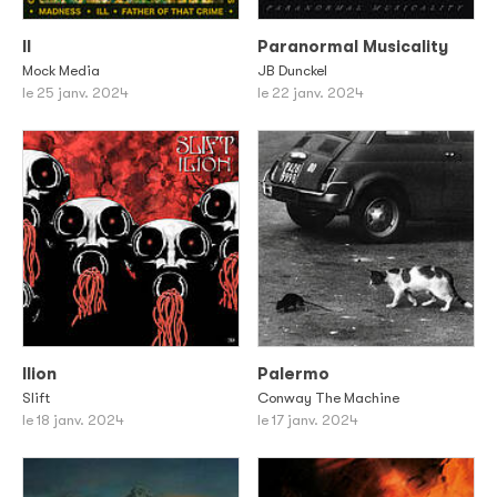
II
Paranormal Musicality
Mock Media
JB Dunckel
le 25 janv. 2024
le 22 janv. 2024
Ilion
Palermo
Slift
Conway The Machine
le 18 janv. 2024
le 17 janv. 2024