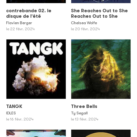
contrebande 02. le
She Reaches Out to She
disque de l'été
Reaches Out to She
Flavien Berger
Chelsea Wolfe
le 22 févr. 2024
le 20 févr. 2024
TANGK
Three Bells
IDLES
Ty Segall
le 16 févr. 2024
le 13 févr. 2024