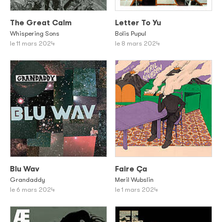
The Great Calm
Letter To Yu
Whispering Sons
Bolis Pupul
le 11 mars 2024
le 8 mars 2024
Blu Wav
Faire Ça
Grandaddy
Meril Wubslin
le 6 mars 2024
le 1 mars 2024