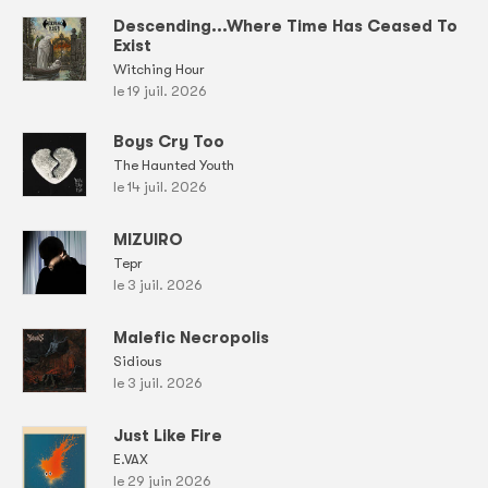
Descending...Where Time Has Ceased To
Exist
Witching Hour
le 19 juil. 2026
Boys Cry Too
The Haunted Youth
le 14 juil. 2026
MIZUIRO
Tepr
le 3 juil. 2026
Malefic Necropolis
Sidious
le 3 juil. 2026
Just Like Fire
E.VAX
le 29 juin 2026