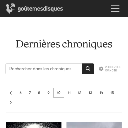
Dernières chroniques
6
7
8
9
10
11
12
13
14
15