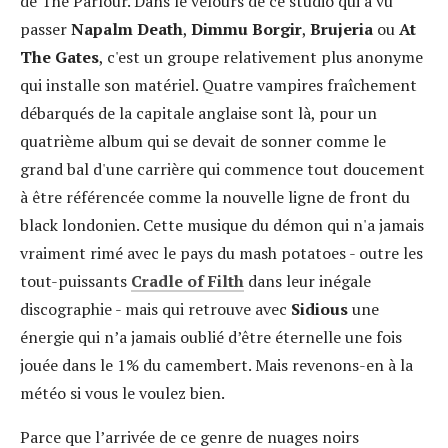
de The Parlour. Dans le velours de ce studio qui a vu
passer
Napalm Death
,
Dimmu Borgir
,
Brujeria
ou
At
The Gates
, c'est un groupe relativement plus anonyme
qui installe son matériel. Quatre vampires fraîchement
débarqués de la capitale anglaise sont là, pour un
quatrième album qui se devait de sonner comme le
grand bal d'une carrière qui commence tout doucement
à être référencée comme la nouvelle ligne de front du
black londonien. Cette musique du démon qui n'a jamais
vraiment rimé avec le pays du mash potatoes - outre les
tout-puissants
Cradle of Filth
dans leur inégale
discographie - mais qui retrouve avec
Sidious
une
énergie qui n’a jamais oublié d’être éternelle une fois
jouée dans le 1% du camembert. Mais revenons-en à la
météo si vous le voulez bien.
Parce que l’arrivée de ce genre de nuages noirs