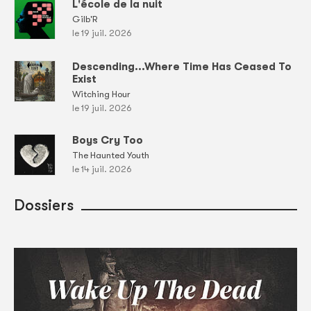
L'école de la nuit
Gilb'R
le 19 juil. 2026
Descending...Where Time Has Ceased To
Exist
Witching Hour
le 19 juil. 2026
Boys Cry Too
The Haunted Youth
le 14 juil. 2026
Dossiers