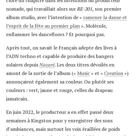
clore un chapitre dans les intentions du producteur
nomade, qui travaillait alors sur
RE-201
, son premier
album studio, avec l’intention de «
ramener la danse et
l’esprit de la fête au premier plan
». Molécule,
enflammer les dancefloors ? Et pourquoi pas.
Après tout, on savait le Français adepte des lives à
l’ADN techno et capable de produire des bangers
solaires depuis
Nazaré
. Les deux titres dévoilés en
amont de la sortie de l’album («
Music
» et «
Creation
»)
annonçaient également sa couleur. Ou plutôt ses
couleurs : vert, jaune et rouge, celles du drapeau
jamaïcain.
En juin 2022, le producteur a en effet passé deux
semaines à Kingston pour y enregistrer des sons
d’ambiances, mais surtout les voix éraillées de poids