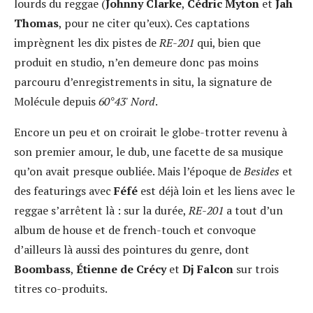
lourds du reggae (
Johnny Clarke
,
Cédric Myton
et
Jah
Thomas
, pour ne citer qu’eux). Ces captations
imprègnent les dix pistes de
RE-201
qui, bien que
produit en studio, n’en demeure donc pas moins
parcouru d’enregistrements in situ, la signature de
Molécule depuis
60°43' Nord
.
Encore un peu et on croirait le globe-trotter revenu à
son premier amour, le dub, une facette de sa musique
qu’on avait presque oubliée. Mais l’époque de
Besides
et
des featurings avec
Féfé
est déjà loin et les liens avec le
reggae s’arrêtent là : sur la durée,
RE-201
a tout d’un
album de house et de french-touch et convoque
d’ailleurs là aussi des pointures du genre, dont
Boombass
,
Étienne de Crécy
et
Dj Falcon
sur trois
titres co-produits.