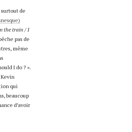
 surtout de
vanesque)
 the train / I
mpêche pas de
autres, même
ns
uld I do ? ».
, Kevin
tion qui
ns, beaucoup
hance d’avoir