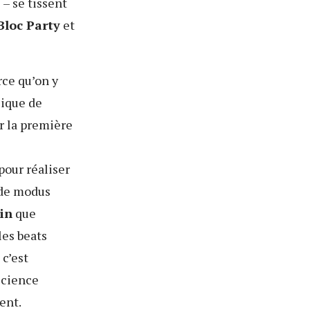
– se tissent
Bloc Party
et
rce qu’on y
sique de
r la première
pour réaliser
 de modus
in
que
 les beats
 c’est
science
ent.