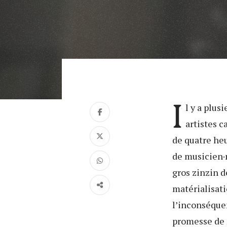
I
l y a plus
artistes c
de quatre heu
de musicien·n
gros zinzin 
matérialisati
l’inconséquen
promesse de n