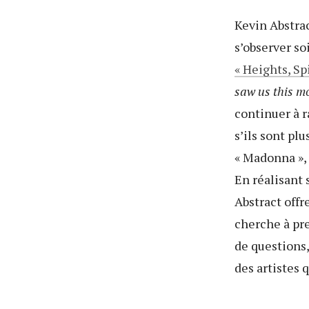
Kevin Abstrac
s’observer s
« Heights, Sp
saw us this mo
continuer à r
s’ils sont plu
« Madonna », 
En réalisant 
Abstract offr
cherche à pre
de questions,
des artistes 