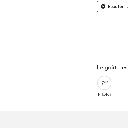
Écouter l
Le goût des 
7
Nikolaï