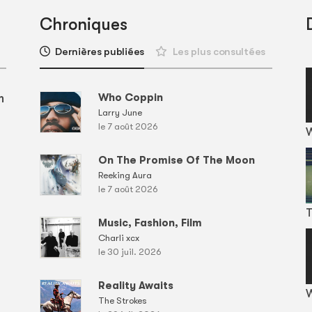
Chroniques
Dernières publiées
Les plus consultées
m
Who Coppin
Larry June
le 7 août 2026
On The Promise Of The Moon
Reeking Aura
le 7 août 2026
T
Music, Fashion, Film
Charli xcx
le 30 juil. 2026
Reality Awaits
W
The Strokes