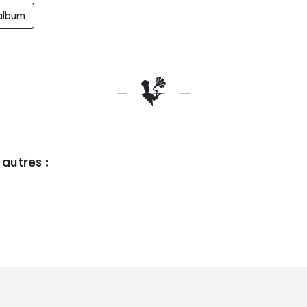
'album
autres :