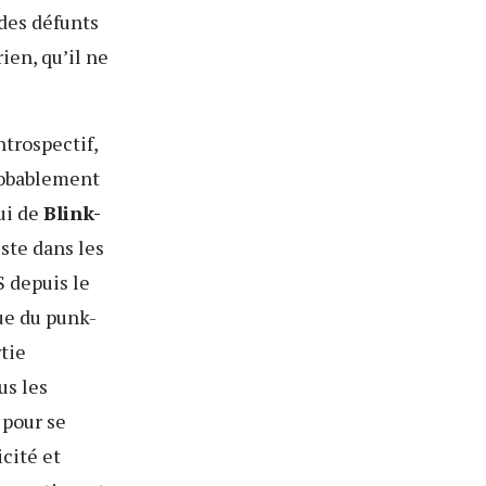
 des défunts
rien, qu’il ne
ntrospectif,
robablement
ui de
Blink-
este dans les
S depuis le
ue du punk-
tie
us les
, pour se
cité et