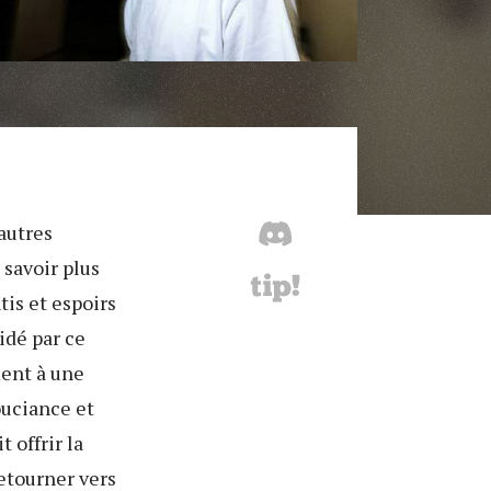
autres
 savoir plus
tis et espoirs
idé par ce
ent à une
ouciance et
 offrir la
retourner vers