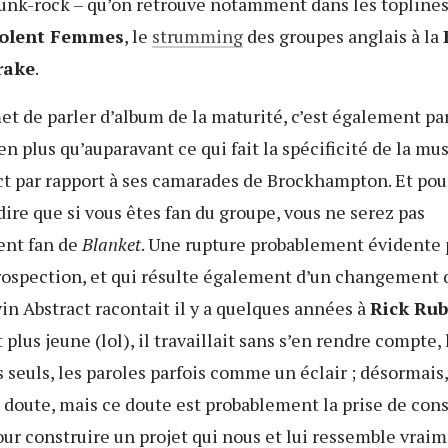
unk-rock – qu’on retrouve notamment dans les toplines 
olent Femmes
, le
strumming
des groupes anglais à la
rake
.
et de parler d’album de la maturité, c’est également pa
en plus qu’auparavant ce qui fait la spécificité de la mu
ct par rapport à ses camarades de Brockhampton. Et pou
 dire que si vous êtes fan du groupe, vous ne serez pas
ent fan de
Blanket
. Une rupture probablement évidente 
trospection, et qui résulte également d’un changement
in Abstract racontait il y a quelques années à
Rick Rub
t plus jeune (lol), il travaillait sans s’en rendre compte,
 seuls, les paroles parfois comme un éclair ; désormais,
l doute, mais ce doute est probablement la prise de con
ur construire un projet qui nous et lui ressemble vraim