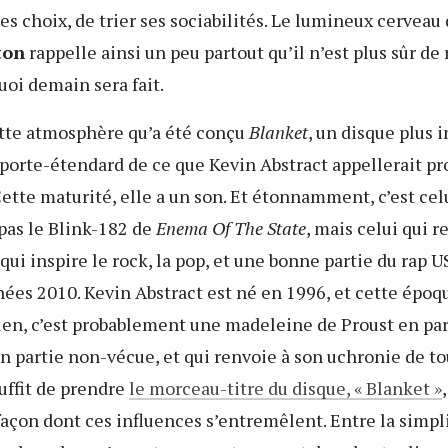
 des choix, de trier ses sociabilités. Le lumineux cerveau
ton
rappelle ainsi un peu partout qu’il n’est plus sûr de 
quoi demain sera fait.
ette atmosphère qu’a été conçu
Blanket
, un disque plus i
 porte-étendard de ce que Kevin Abstract appellerait p
Cette maturité, elle a un son. Et étonnamment, c’est cel
 pas le Blink-182 de
Enema Of The State
, mais celui qui r
ui inspire le rock, la pop, et une bonne partie du rap U
ées 2010. Kevin Abstract est né en 1996, et cette époq
ien, c’est probablement une madeleine de Proust en par
n partie non-vécue, et qui renvoie à son uchronie de to
suffit de prendre
le morceau-titre du disque, « Blanket »
façon dont ces influences s’entremêlent. Entre la simpli