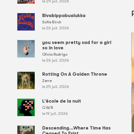
le 29 juil. 2026
Bivabippabualukka
Sofie Birch
le 26 juil. 2026
you seem pretty sad for a girl
so in love
Olivia Rodrigo
le 26 juil. 2026
Rotting On A Golden Throne
Zerre
le 25 juil. 2026
L'école de la nuit
Gilb'R
le 19 juil. 2026
Descending...Where Time Has
Ceased To Exist