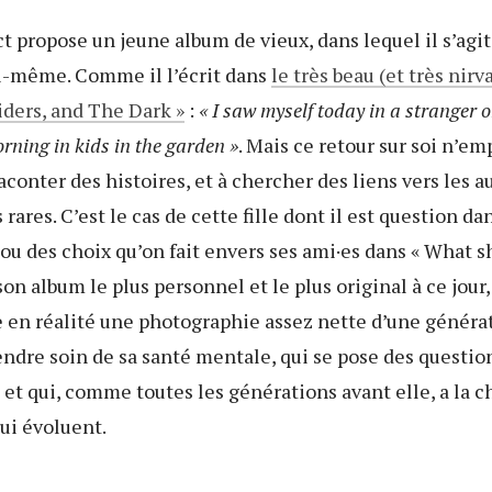
t propose un jeune album de vieux, dans lequel il s’agit
oi-même. Comme il l’écrit dans
le très beau (et très nir
iders, and The Dark »
:
« I saw myself today in a stranger on
rning in kids in the garden »
. Mais ce retour sur soi n’e
aconter des histoires, et à chercher des liens vers les 
s rares. C’est le cas de cette fille dont il est question da
ou des choix qu’on fait envers ses ami·es dans « What sho
son album le plus personnel et le plus original à ce jour
e en réalité une photographie assez nette d’une généra
ndre soin de sa santé mentale, qui se pose des questio
 et qui, comme toutes les générations avant elle, a la c
qui évoluent.