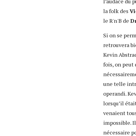
l’audace du p
la folk des
Vi
le R'n'B de
D
Si on se perm
retrouvera bi
Kevin Abstra
fois, on peut
nécessairem
une telle in
operandi. Kev
lorsqu’il étai
venaient tous
impossible. I
nécessaire po