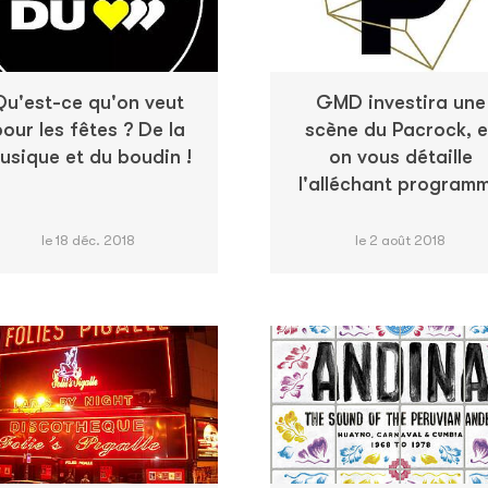
Qu'est-ce qu'on veut
GMD investira une
our les fêtes ? De la
scène du Pacrock, e
usique et du boudin !
on vous détaille
l'alléchant program
le 18 déc. 2018
le 2 août 2018