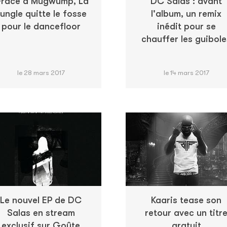
râce à Mugwump, La
DC Salas : avant
ungle quitte le fosse
l'album, un remix
pour le dancefloor
inédit pour se
chauffer les guibole
le 28 mars 2017
le 14 mars 2017
Le nouvel EP de DC
Kaaris tease son
Salas en stream
retour avec un titr
exclusif sur Goûte
gratuit