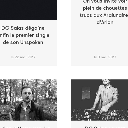
On vous invite voir
plein de chouettes
trucs aux Aralunair
d'Arlon
DC Salas dégaine
nfin le premier single
de son Unspoken
le 22 mai 2017
le 3 mai 2017