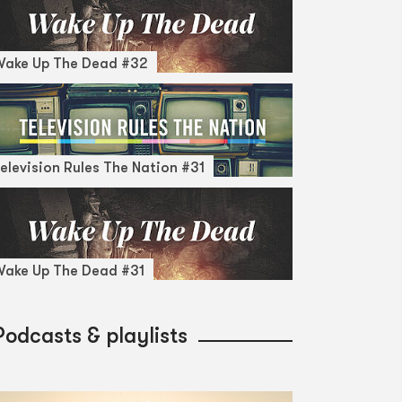
Wake Up The Dead #32
elevision Rules The Nation #31
ake Up The Dead #31
Podcasts & playlists