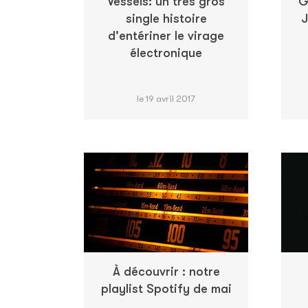
Vessels: un très gros
G
single histoire
J
d'entériner le virage
électronique
le 19 avril 2017
À découvrir : notre
playlist Spotify de mai