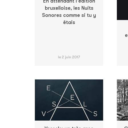
En attendant l'édition
bruxelloise, les Nuits
Sonores comme si tu y
étais
e
le 2 juin 2017