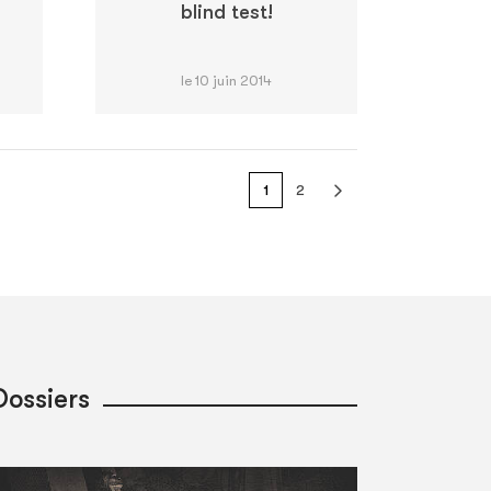
blind test!
le 10 juin 2014
1
2
Dossiers