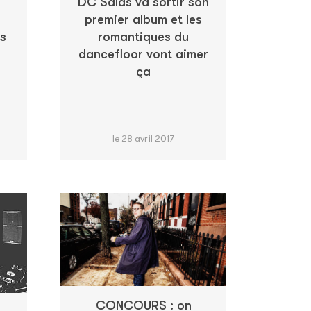
DC Salas va sortir son
premier album et les
es
romantiques du
dancefloor vont aimer
ça
le 28 avril 2017
CONCOURS : on