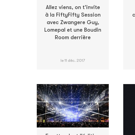
Allez viens, on t'invite
à la FiftyFifty Session
c
avec Zwangere Guy,
Lomepal et une Boudin
Room derrière
le 11 déc. 2017