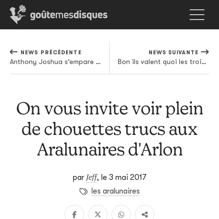
NEWS PRÉCÉDENTE
NEWS SUIVANTE
Anthony Joshua s'empare des lauriers de la boxe mondiale et emporte avec lui la musique populaire anglaise
Bon ils valent quoi les trois inédits de Radiohead pour la réédition d'OK Computer?
On vous invite voir plein
de chouettes trucs aux
Aralunaires d'Arlon
Jeff
par
,
le 3 mai 2017
les aralunaires