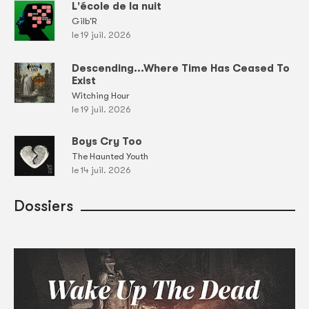
L'école de la nuit
Gilb'R
le 19 juil. 2026
Descending...Where Time Has Ceased To
Exist
Witching Hour
le 19 juil. 2026
Boys Cry Too
The Haunted Youth
le 14 juil. 2026
Dossiers