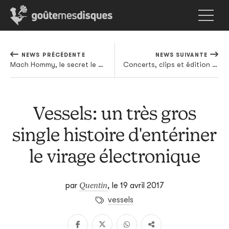
NEWS PRÉCÉDENTE
NEWS SUIVANTE
Mach Hommy, le secret le mieux gardé du nouveau boom-bap, dégaine un nouvel EP sans prévenir
Concerts, clips et édition vinyl: Kendrick Lamar occupe la matrice
Vessels: un très gros
single histoire d'entériner
le virage électronique
Quentin
par
,
le 19 avril 2017
vessels