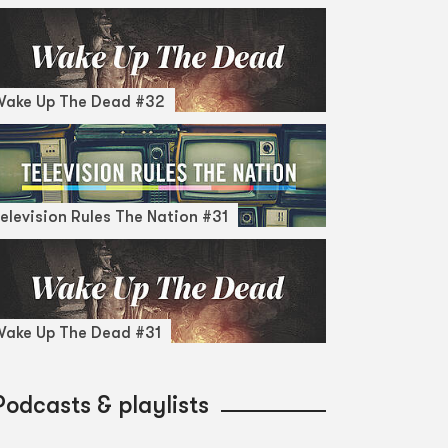
Wake Up The Dead #32
elevision Rules The Nation #31
ake Up The Dead #31
Podcasts & playlists