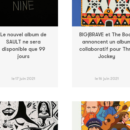
Le nouvel album de
BIG|BRAVE et The Bo
SAULT ne sera
annoncent un albu
disponible que 99
collaboratif pour Thri
jours
Jockey
le 17 juin 2021
le 16 juin 2021