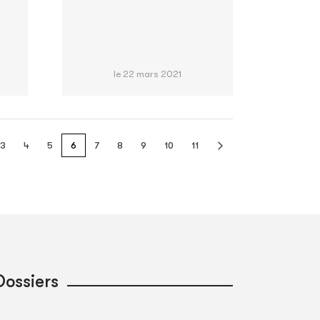
le 22 mars 2021
3
4
5
6
7
8
9
10
11
Dossiers