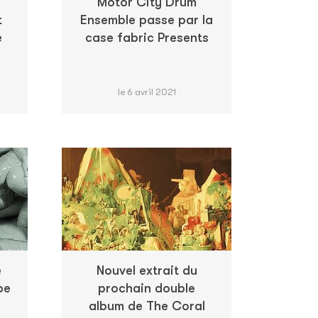
Motor City Drum
t
Ensemble passe par la
e
case fabric Presents
le 6 avril 2021
é
Nouvel extrait du
pe
prochain double
album de The Coral