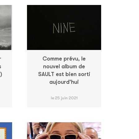
r
Comme prévu, le
s
nouvel album de
)
SAULT est bien sorti
aujourd'hui
le 25 juin 2021