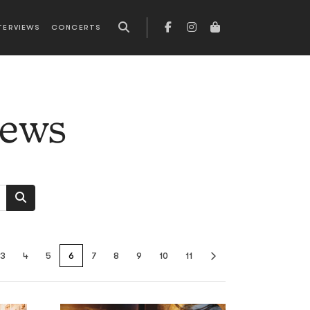
TERVIEWS
CONCERTS
news
3
4
5
6
7
8
9
10
11