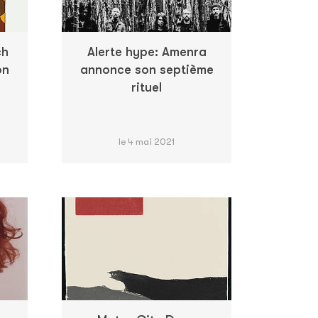
ch
Alerte hype: Amenra
on
annonce son septième
rituel
le 4 mai 2021