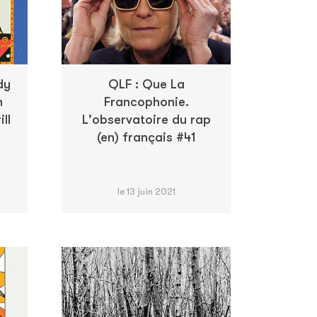
dy
QLF : Que La
m
Francophonie.
ll
L'observatoire du rap
(en) français #41
le 13 juin 2021