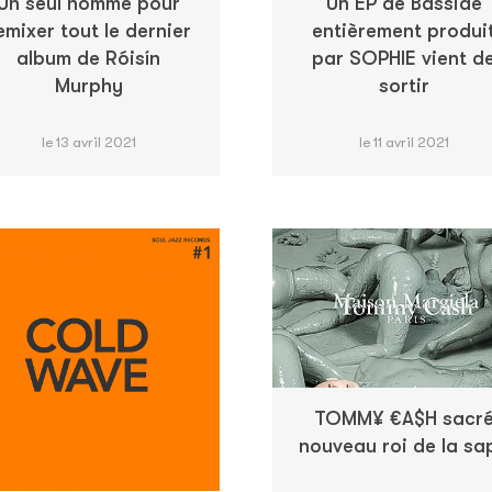
Un seul homme pour
Un EP de Basside
emixer tout le dernier
entièrement produi
album de Róisín
par SOPHIE vient d
Murphy
sortir
le 13 avril 2021
le 11 avril 2021
TOMM¥ €A$H sacr
nouveau roi de la sa