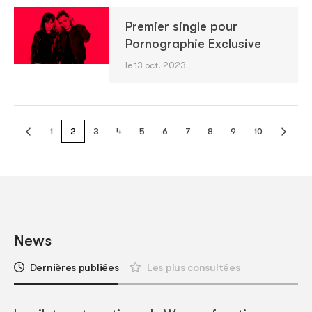
Premier single pour
Pornographie Exclusive
le 13 oct. 2023
1
2
3
4
5
6
7
8
9
10
News
Dernières publiées
Les plus consultées