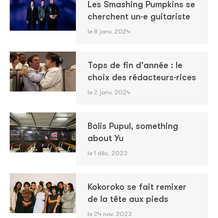
Les Smashing Pumpkins se
cherchent un·e guitariste
le 8 janv. 2024
Tops de fin d'année : le
choix des rédacteurs·rices
le 2 janv. 2024
Bolis Pupul, something
about Yu
le 1 déc. 2023
Kokoroko se fait remixer
de la tête aux pieds
le 24 nov. 2023