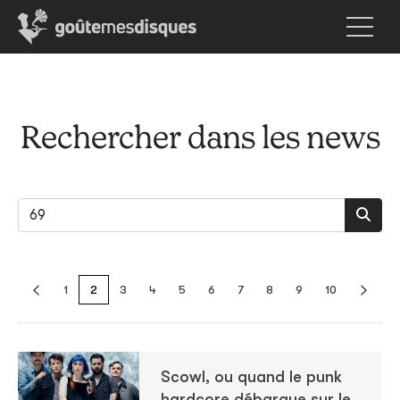
Rechercher dans les news
1
2
3
4
5
6
7
8
9
10
Scowl, ou quand le punk
hardcore débarque sur le