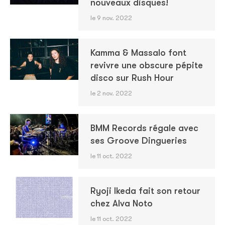
nouveaux disques!
le 9 nov. 2022
Kamma & Massalo font
revivre une obscure pépite
disco sur Rush Hour
le 2 nov. 2022
BMM Records régale avec
ses Groove Dingueries
le 11 oct. 2022
Ryoji Ikeda fait son retour
chez Alva Noto
le 11 oct. 2022