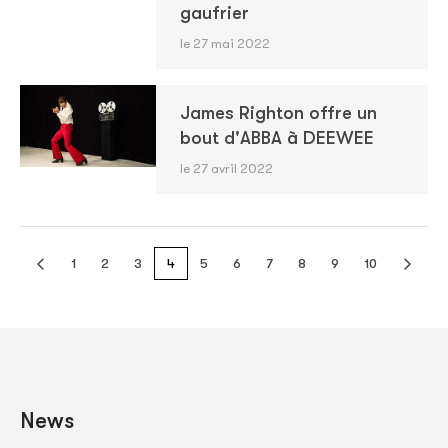
gaufrier
le 27 mai 2022
James Righton offre un
bout d'ABBA à DEEWEE
le 27 avril 2022
1
2
3
4
5
6
7
8
9
10
News