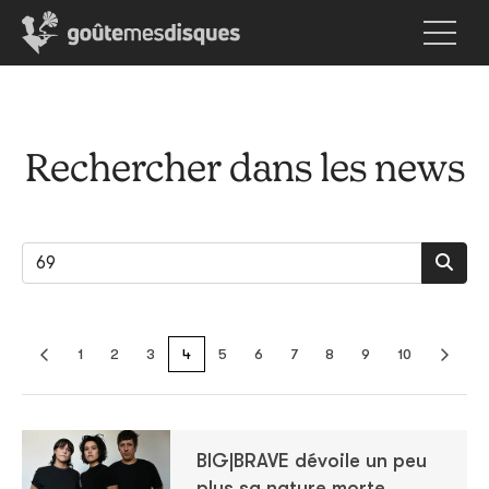
Rechercher dans les news
1
2
3
4
5
6
7
8
9
10
BIG|BRAVE dévoile un peu
plus sa nature morte