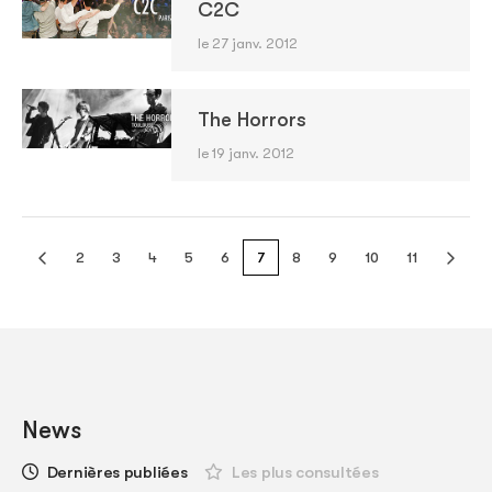
C2C
le 27 janv. 2012
The Horrors
le 19 janv. 2012
2
3
4
5
6
7
8
9
10
11
News
Dernières publiées
Les plus consultées