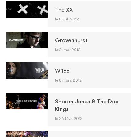
The XX
le 8 juil. 2012
Gravenhurst
le 31 mai 2012
Wilco
le 8 mars 2012
Sharon Jones & The Dap
Kings
le 26 févr. 2012