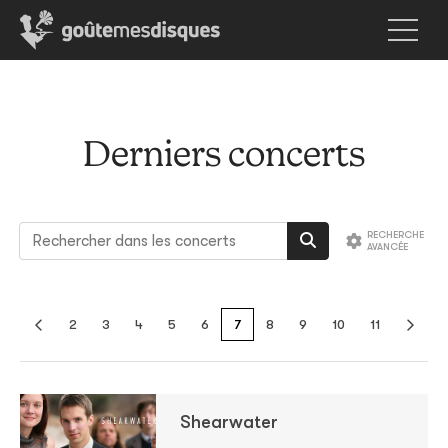
Derniers concerts
2
3
4
5
6
7
8
9
10
11
Shearwater