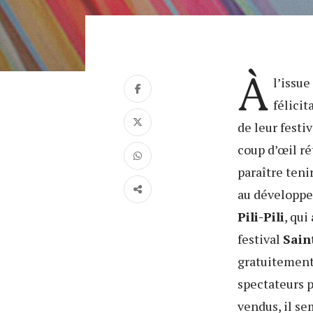
À
l’issu
félici
de leur festiv
coup d’œil ré
paraître teni
au développe
Pili-Pili
, qui
festival
Sain
gratuitement 
spectateurs pr
vendus, il s