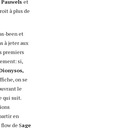
 Pauwels
et
oit à plus de
 has-been
et
s à jeter aux
es premiers
ement: si,
Dionysos,
ffiche, on se
uvrant le
qui suit.
tions
 partir en
 flow de S
age