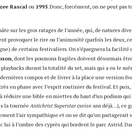
zzee Rascal
ou
1995
. Donc, forcément, on ne peut pas t
âte sur les gros ratages de l’année, qui, de natures dive
t provoquer le rire ou l’animosité (parfois les deux, ce
gne) de certains festivaliers. On s’épargnera la facilité 
nson
, dont les poumons fragiles doivent désormais êtr
playbacks durant la totalité du set, mais qui a eu le mé
dernières compos et de livrer à la place une version
liv
très en phase avec l’esprit routinier du festival. Et pu
 à réduire une bible en miettes du haut d’un podium qui 
s la tournée
Antichrist Superstar
(seize ans déjà…), ce g
ment l’air sympathique et on se dit qu’on partagerait 
c lui à l’ombre des cyprès qui bordent le parc Astrid. Da