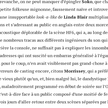
n revanche, on ne peut manquer d’épingler
Soko
, que c
petite folkeuse mignonne, faussement naïve et introver
e une insupportable
look-a-like
de
Linda Blair
multiplian
ns et s’adressant au public en anglais entre deux morc
acoustique déplorable de la scène HF6, qui a, au long de
de nombreux tracas aux différents ingénieurs du son qui
ière la console, ne suffisait pas à expliquer les innomb
adresses qui ont suscité un embarras généralisé à l’éga
, pour le coup, n’en avait visiblement pas grand-chose à 
 erreurs de casting encore, citons
Morrissey
, qui a préf
 vieux plutôt qu’un, et, bien malgré lui, le dandystique
, maladroitement programmé en début de soirée sur l’O
est-à-dire face à un public composé d’une moitié de fe
rois jours d’aller-retour entre deux scènes séparées par 