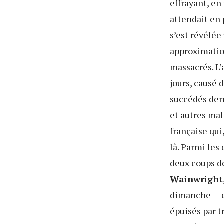
effrayant, e
attendait en 
s’est révélé
approximatio
massacrés. L’
jours, causé 
succédés derr
et autres mal
française qui
là. Parmi les
deux coups de
Wainwright
dimanche — c’
épuisés par t