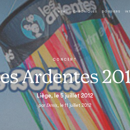
NEWS
CHRONIQUES
DOSSIERS
IN
CONCERT
es Ardentes 20
Liège, le 5 juillet 2012
Denis
par
, le 11 juillet 2012