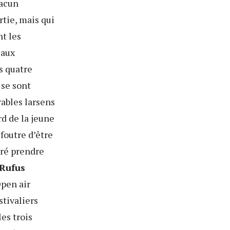
hacun
tie, mais qui
t les
eaux
s quatre
 se sont
rables larsens
rd de la jeune
foutre d’être
éré prendre
Rufus
pen air
stivaliers
les trois