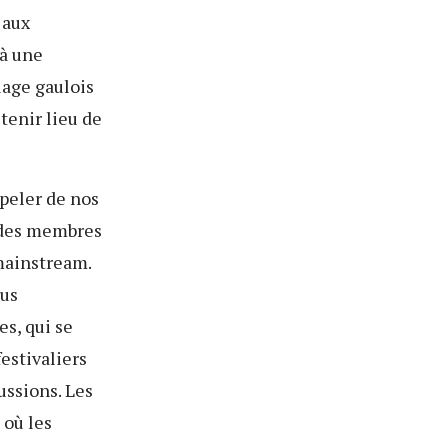
 aux
 à une
lage gaulois
 tenir lieu de
ppeler de nos
 des membres
mainstream.
lus
es, qui se
estivaliers
ussions. Les
 où les