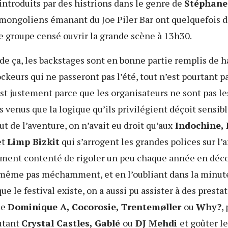
 introduits par des histrions dans le genre de
Stéphane
mongoliens émanant du Joe Piler Bar ont quelquefois dr
e groupe censé ouvrir la grande scène à 13h30.
s de ça, les backstages sont en bonne partie remplis de
ockeurs qui ne passeront pas l’été, tout n’est pourtant pa
st justement parce que les organisateurs ne sont pas l
venus que la logique qu’ils privilégient déçoit sensibl
ut de l’aventure, on n’avait eu droit qu’aux
Indochine, 
et
Limp Bizkit
qui s’arrogent les grandes polices sur l’a
ement contenté de rigoler un peu chaque année en déco
ême pas méchamment, et en l’oubliant dans la minute 
ue le festival existe, on a aussi pu assister à des presta
de
Dominique A, Cocorosie, Trentemøller
ou
Why?
,
outant
Crystal Castles, Gablé
ou
DJ Mehdi
et goûter le