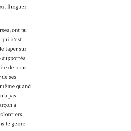
out flinguer
rses, ont pu
 qui n’est
de taper sur
e supportés
rite de nous
e
de ses
is, même quand
n’a pas
arçon a
volontiers
ns le genre