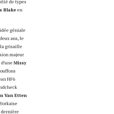
itié de types
s Blake
en
’idée géniale
a deux ans, le
a grisaille
sion majeur
é d’une
Missy
bouffons
r un HF6
undcheck
n Van Etten
Yorkaise
 dernière