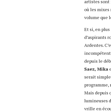
artistes sont
où les mixes 
volume que l
Et si, en plu
d’aspirants r
Ardentes. C’e
incompétents 
depuis le déb
Saez, Mika
serait simpl
programme, m
Mais depuis q
lumineuses 
vrille en éc