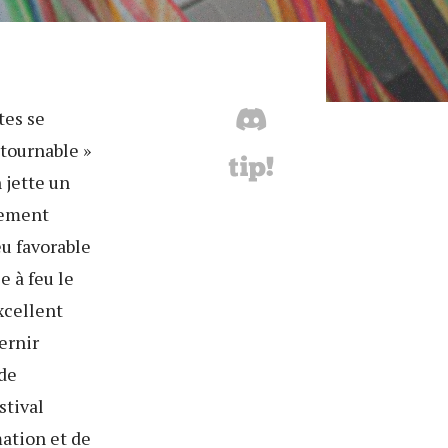
tes se
ntournable »
n jette un
chement
u favorable
 à feu le
excellent
ternir
 de
stival
ation et de