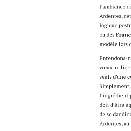
l’ambiance dé
Ardentes, cet
logique post
ou des
Franc
modèle lors d
Entendons-nou
vœux un line
seuls d’une 
Simplement, 
l’ingrédient 
doit d’être é
de se dandine
Ardentes, au 