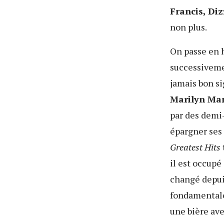
Francis, Di
non plus.
On passe en h
successivemen
jamais bon si
Marilyn Ma
par des demi-
épargner ses 
Greatest
Hits
il est occupé
changé depui
fondamentale
une bière ave