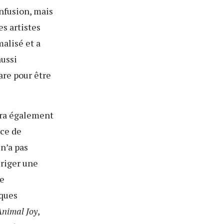
nfusion, mais
es artistes
malisé et a
aussi
are pour être
dra également
nce de
 n’a pas
ériger une
de
lques
Animal Joy
,