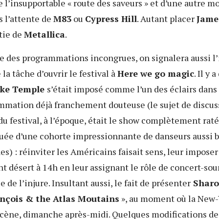
 l’insupportable « route des saveurs » et d’une autre mo
s l’attente de
M83
ou
Cypress Hill
. Autant placer
Jame
tie de
Metallica
.
e des programmations incongrues, on signalera aussi l
 la tâche d’ouvrir le festival à
Here we go magic
. Il y 
ke Temple
s’était imposé comme l’un des éclairs dans l
mmation déjà franchement douteuse (le sujet de discus
 du festival, à l’époque, était le show complètement rat
uée d’une cohorte impressionnante de danseurs aussi 
s) : réinviter les Américains faisait sens, leur impose
 désert à 14h en leur assignant le rôle de concert-so
 de l’injure. Insultant aussi, le fait de présenter
Sharo
nçois & the Atlas Moutains
», au moment où la New-
scène, dimanche après-midi. Quelques modifications de