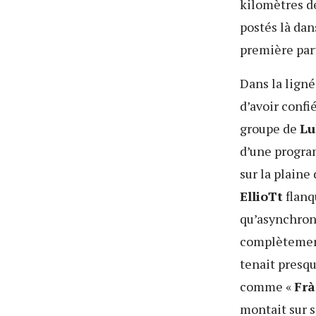
kilomètres de
postés là dan
première par
Dans la ligné
d’avoir confié
groupe de
Lu
d’une progra
sur la plaine
EllioTt
flanq
qu’asynchrone
complètement
tenait presque
comme «
Frà
montait sur 