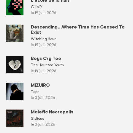
L'école de la nuit
Gilb'R
le 19 juil. 2026
Descending...Where Time Has Ceased To
Exist
Witching Hour
le 19 juil. 2026
Boys Cry Too
The Haunted Youth
le 14 juil. 2026
MIZUIRO
Tepr
le 3 juil. 2026
Malefic Necropolis
Sidious
le 3 juil. 2026