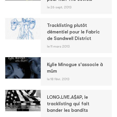
le 26 sept. 2013
Tracklisting plutôt
démentiel pour le Fabric
de Sandwell District
le 11 mars 2013
Kylie Minogue s'associe à
múm
le 18 févr. 2013
LONG.LIVE.A$AP, le
tracklisting qui fait
bander les bandits