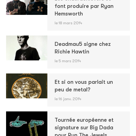
font produire par Ryan
Hemsworth
le 18 mars 2014
Deadmau5 signe chez
Richie Hawtin
le 5 mars 2014
Et si on vous parlait un
peu de metal?
le 16 janv. 2014
Tournée européenne et
signature sur Big Dada
pour Run The Jewels