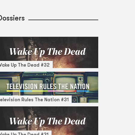
Dossiers
Wake Up The Dead #32
elevision Rules The Nation #31
ake Up The Dead #31