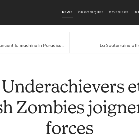
NEWS
CHRONIQUES
DOSSIERS
IN
Mondkopf et Somaticae relancent la machine In Paradisum
La Souterraine off
 Underachievers et
sh Zombies joignen
forces