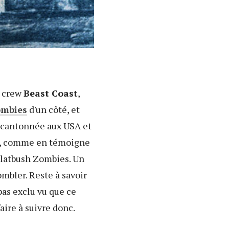
u crew
Beast Coast
,
ombies
d'un côté, et
e cantonnée aux USA et
io, comme en témoigne
Flatbush Zombies. Un
mbler. Reste à savoir
pas exclu vu que ce
aire à suivre donc.