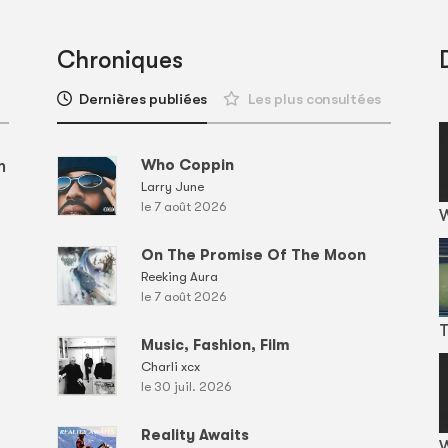
Chroniques
Dernières publiées
Les plus consultées
m
Who Coppin
Larry June
le 7 août 2026
On The Promise Of The Moon
Reeking Aura
le 7 août 2026
T
Music, Fashion, Film
Charli xcx
le 30 juil. 2026
Reality Awaits
W