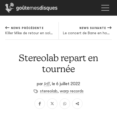
NEWS PRÉCÉDENTE
NEWS SUIVANTE
Killer Mike de retour en solo, enfin
Le concert de Bane en hommage à son défunt bassiste est désormais en ligne
Stereolab repart en
tournée
Jeff
par
,
le 6 juillet 2022
stereolab
,
warp records