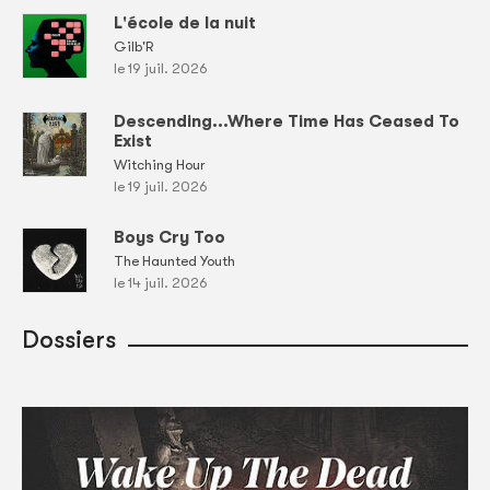
L'école de la nuit
Gilb'R
le 19 juil. 2026
Descending...Where Time Has Ceased To
Exist
Witching Hour
le 19 juil. 2026
Boys Cry Too
The Haunted Youth
le 14 juil. 2026
Dossiers