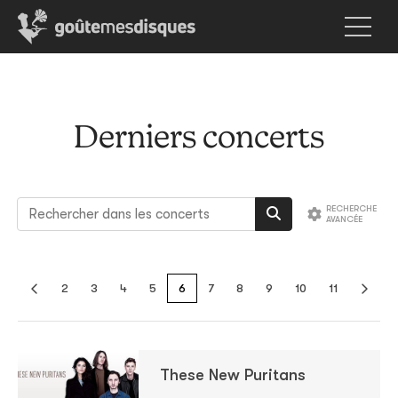
Derniers concerts
2
3
4
5
6
7
8
9
10
11
These New Puritans