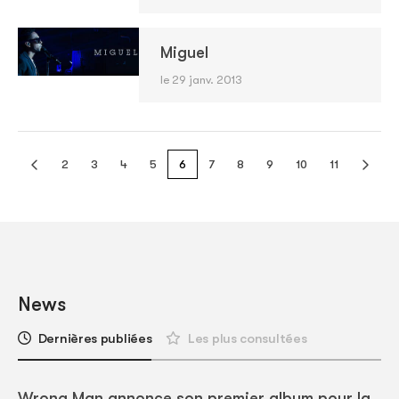
Miguel
le 29 janv. 2013
2
3
4
5
6
7
8
9
10
11
News
Dernières publiées
Les plus consultées
Wrong Man annonce son premier album pour la