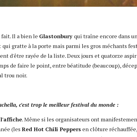
t fait. Il a bien le
Glastonbury
qui traîne encore dans un
t
qui gratte à la porte mais parmi les gros méchants fest
ient d'être rayée de la liste. Deux jours et quatorze aspi
temps de faire le point, entre béatitude (beaucoup), décep
l trou noir.
hella, c'est trop le meilleur festival du monde :
l'affiche
. Même si les organisateurs ont manifestement
nnée (les
Red Hot Chili Peppers
en clôture réchauffée,