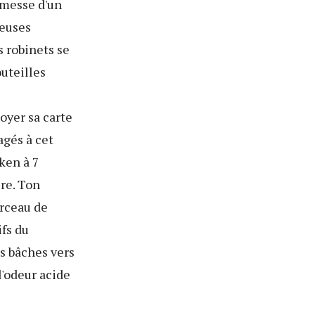
romesse d'un
reuses
 robinets se
outeilles
loyer sa carte
agés à cet
ken à 7
ire. Ton
orceau de
fs du
s bâches vers
d'odeur acide