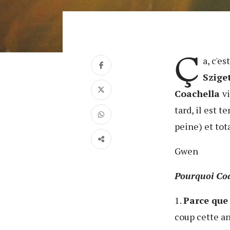
Ç
a, c'es
Szige
Coachella
v
tard, il est 
peine) et tota
Gwen
Pourquoi Coac
1.
Parce que 
coup cette a