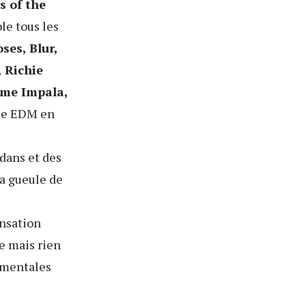
s of the
le tous les
ses, Blur,
, Richie
ame Impala,
use EDM en
dans et des
ta gueule de
ensation
e mais rien
umentales