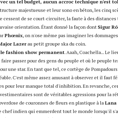
vec un tel budget, aucun accroc technique n'est to
tructure majestueuse et leur sono en béton, les cinq s
e cessent de se court-circuiter, la faute à des distances
uvaise orientation. Étant donné la façon dont
Sigur R
ar
Phœnix
, on n'ose même pas imaginer les dommages 
Major Lazer
au petit groupe ska du coin.
 le fashion show permanent
. Aaah, Coachella... Le lie
 faire passer pour des gens du peuple et où le peuple te
pour une star. En tant que tel, ce cortège de Pompadours
éable. C'est même assez amusant à observer et il faut fél
s pour leur manque total d'inhibition. En revanche, ce
vestimentaires sont de véritables agressions pour la ré
'overdose de couronnes de fleurs en plastique à la
Lana 
e chef indien qui emmerdent tout le monde lorsqu'il s'a