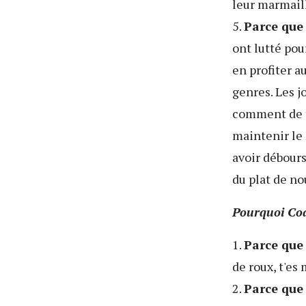
leur marmaill
5.
Parce que 
ont lutté pou
en profiter 
genres. Les j
comment de te
maintenir le
avoir débour
du plat de no
Pourquoi Coac
1.
Parce que 
de roux, t'es 
2.
Parce que 