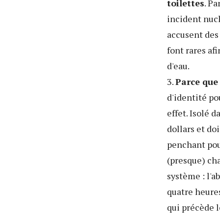
toilettes
. Pa
incident nuc
accusent des 
font rares af
d'eau.
3.
Parce que 
d'identité po
effet. Isolé 
dollars et do
penchant pou
(presque) cha
système : l'a
quatre heures
qui précède l