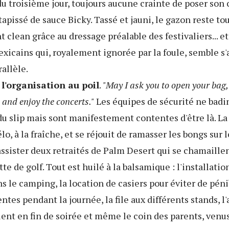
u troisième jour, toujours aucune crainte de poser son 
tapissé de sauce Bicky. Tassé et jauni, le gazon reste to
lean grâce au dressage préalable des festivaliers... et
xicains qui, royalement ignorée par la foule, semble s'
allèle.
l'organisation au poil
.
"May I ask you to open your ba
and enjoy the concerts."
Les équipes de sécurité ne badi
du slip mais sont manifestement contentes d'être là. La f
o, à la fraîche, et se réjouit de ramasser les bongs sur l
assister deux retraités de Palm Desert qui se chamaille
tte de golf. Tout est huilé à la balsamique : l'installati
s le camping, la location de casiers pour éviter de péni
entes pendant la journée, la file aux différents stands, l
ilent en fin de soirée et même le coin des parents, venu