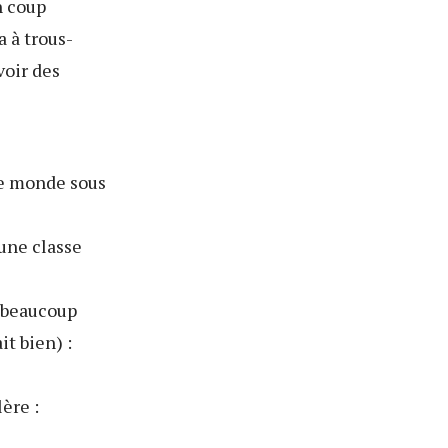
n coup
a à trous-
voir des
de monde sous
 une classe
t beaucoup
it bien) :
ère :