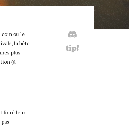
 coin ou le
ivals, la bête
rines plus
tion (à
 foiré leur
 pas