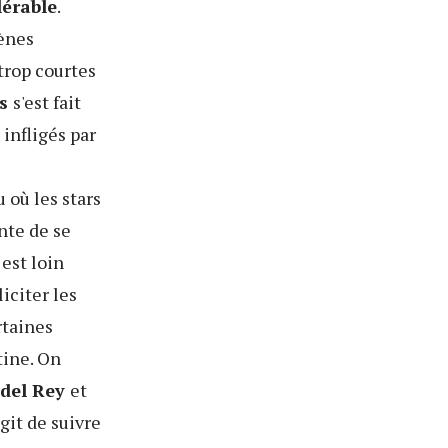
lérable
.
cènes
 trop courtes
ós
s'est fait
infligés par
u où les stars
nte de se
 est loin
iciter les
rtaines
tine. On
del Rey
et
git de suivre