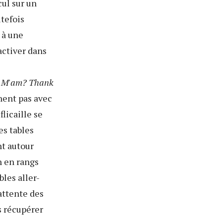
cul sur un
utefois
 à une
activer dans
g, M'am? Thank
nent pas avec
licaille se
es tables
nt autour
on en rangs
bles aller-
'attente des
s récupérer