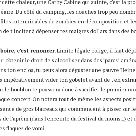
r cette chaleur, une Cathy Cabine qui suinte, c'est la p
léaire. Du côté du camping, les douches trop peu nomb
files interminables de zombies en décomposition et les
in de t'inciter à dépenser tes maigres dollars dans des b
boire, c'est renoncer
. Limite légale oblige, il faut dép
ur obtenir le droit de s'alcooliser dans des "parcs" amén
dans ton enclos, tu peux alors déguster une pauvre Heine
is impérativement vider ton gobelet avant de t'en extra
r le houblon te poussera donc à sacrifier le premier m
que concert. On notera tout de même les aspects positi
bsence de gros blaireaux qui commencent à pisser sur le
 de l'aprèm (dans l'enceinte du festival du moins...) et 
es flaques de vomi.