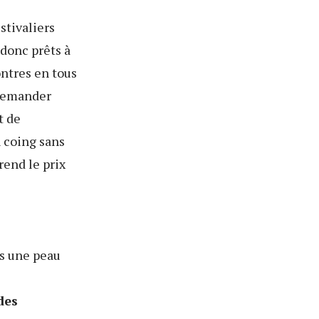
estivaliers
 donc prêts à
ntres en tous
 demander
t de
 coing sans
end le prix
 as une peau
des