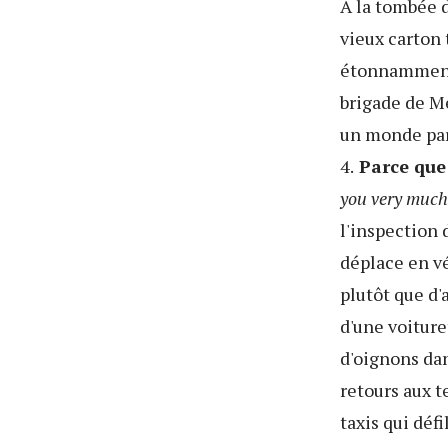
A la tombée d
vieux carton 
étonnamment c
brigade de Me
un monde par
4.
Parce que 
you very much 
l'inspection 
déplace en vél
plutôt que d'
d'une voiture
d'oignons dan
retours aux t
taxis qui déf