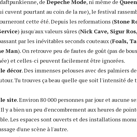
é daftpunkienne, de
Depeche Mode
, ni même de
Queen
i cuvent pourtant au coin de la rue), le festival rassemb
ourneront cette été. Depuis les reformations (
Stone Ro
Service
) jusqu'aux valeurs sûres (
Nick Cave, Sigur Ros
passant par les inévitables seconds couteaux (
Foals, T
he Man
). On retrouve peu de fautes de goût (pas de bo
ée) et celles-ci peuvent facilement être ignorées.
le décor
. Des immenses pelouses avec des palmiers de
our. Tu trouves ça beau quelle que soit l'intensité de 
le site
. Environ 80 000 personnes par jour et aucune s
 Il y a bien un peu d'encombrement aux heures de point
ble. Les espaces sont ouverts et des installations mon
ssage d'une scène à l'autre.