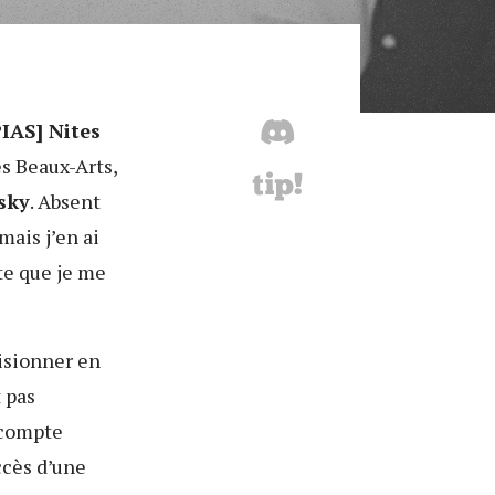
PIAS] Nites
s Beaux-Arts,
sky
. Absent
mais j’en ai
te que je me
visionner en
t pas
l compte
ccès d’une