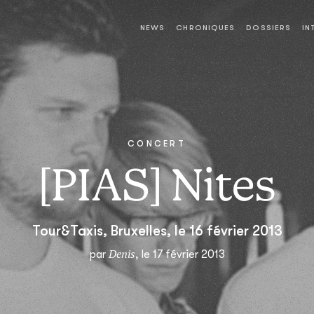
NEWS
CHRONIQUES
DOSSIERS
IN
CONCERT
[PIAS] Nites
Tour&Taxis, Bruxelles, le 16 février 2013
Denis
par
, le 17 février 2013