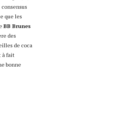
de consensus
le que les
de
BB Brunes
ère des
eilles de coca
 à fait
une bonne