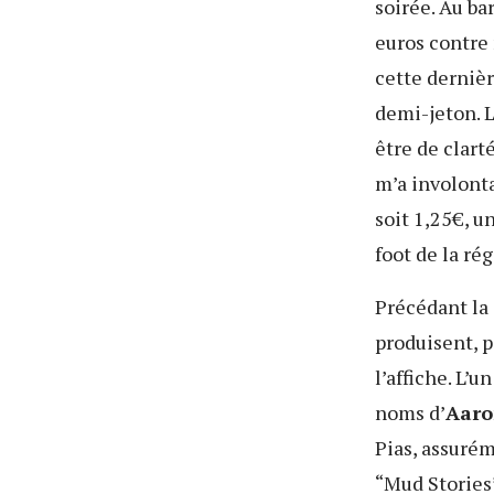
soirée. Au ba
euros contre
cette dernièr
demi-jeton. 
être de clart
m’a involont
soit 1,25€, u
foot de la ré
Précédant la 
produisent, p
l’affiche. L’
noms d’
Aaro
Pias, assurém
“Mud Stories”