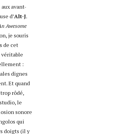
e aux avant-
ause d’
Alt-J
.
An Awesome
n, je souris
s de cet
 véritable
ellement :
ales dignes
ent. Et quand
trop rôdé,
studio, le
plosion sonore
ngolos qui
 doigts (il y