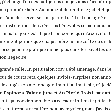
r, j’échange l’un des huit jetons que je viens d’acquérir 
 ma première bière. Au moment de rendre le gobelet qu
e, l’une des serveuses m’apprend qu’il est consigné et
Les instructions délivrées aux bénévoles du bar manqua
é, mais toujours est-il que la personne qui m’a servi tout
airement permis que chaque bière ne me coûte qu’un d
n prix qu’on ne pratique même plus dans les buvettes de
gion liégeoise.
grande salle, un petit salon cosy a été aménagé, dans l
our de courts sets, quelques invités-surprises non ann
un des ingés son me tend gentiment la timetable, où je d
n Espinoza
,
Valerie June
et
An Pierlé
. Trois beaux ar
ent, qui conviennent bien à ce cadre intimiste (et la 
 s’en tirera particulièrement avec grâce), mais j’avais