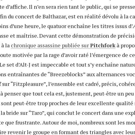
te d’affiche. Il n’en sera rien tant le public, qui se press
 fin du concert de Balthazar, est en réalité dévolu à la c
ns d’une heure, le quatuor enchaîne les titres issus d’
sse et maîtrise. Devant cette démonstration de précisio
 à la
chronique assassine publiée sur
Pitchfork
à propo
oute motivée par la rage d’avoir raté l’émergence de ce
 set d’Alt-J est impeccable et tout s’y enchaîne natur
ons entraînantes de “Breezeblocks” aux alternances voc
f
sur “Fitzpleasure”, l’ensemble est cadré, précis, cohér
à penser que tout cela est, justement, peut-être un peu 
s sont peut-être trop proches de leur excellente qualité 
la bride sur “Taro”, qui conclut le concert dans une ex
te que frustrante. Autour de moi, nombreux sont les mo
ire revenir le groupe en formant des triangles avec leurs