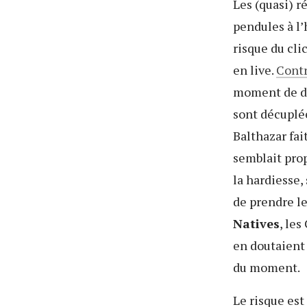
Les (quasi) r
pendules à l’
risque du cl
en live.
Contr
moment de d
sont décuplée
Balthazar fai
semblait prop
la hardiesse,
de prendre l
Natives
, le
en doutaient
du moment.
Le risque est