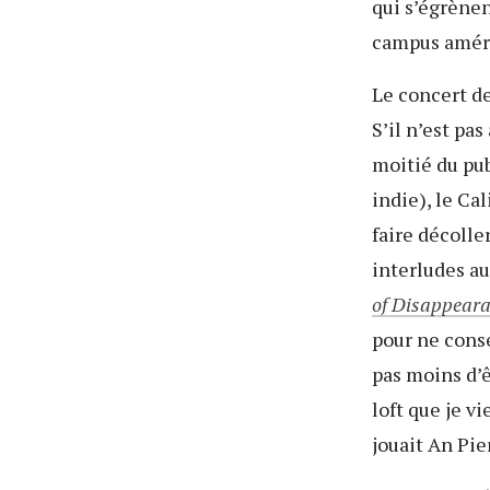
qui s’égrènen
campus améri
Le concert de
S’il n’est pa
moitié du pub
indie), le Ca
faire décolle
interludes au
of Disappear
pour ne conse
pas moins d’
loft que je v
jouait An Pie