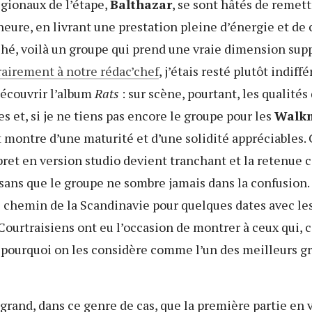
égionaux de l’étape,
Balthazar
, se sont hâtés de remett
heure, en livrant une prestation pleine d’énergie et de
iché, voilà un groupe qui prend une vraie dimension su
airement à notre rédac’chef
, j’étais resté plutôt indiff
écouvrir l’album
Rats
: sur scène, pourtant, les qualités
s et, si je ne tiens pas encore le groupe pour les
Walk
t montre d’une maturité et d’une solidité appréciables. 
ret en version studio devient tranchant et la retenue c
 sans que le groupe ne sombre jamais dans la confusion.
e chemin de la Scandinavie pour quelques dates avec le
s Courtraisiens ont eu l’occasion de montrer à ceux qui
 pourquoi on les considère comme l’un des meilleurs g
 grand, dans ce genre de cas, que la première partie en 