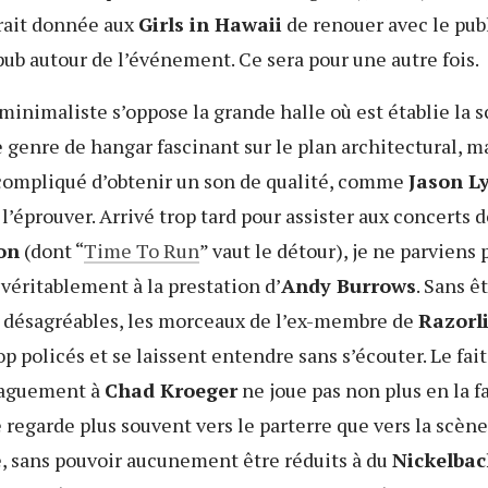
erait donnée aux
Girls in Hawaii
de renouer avec le publ
pub autour de l’événement. Ce sera pour une autre fois.
minimaliste s’oppose la grande halle où est établie la 
e genre de hangar fascinant sur le plan architectural, m
t compliqué d’obtenir un son de qualité, comme
Jason Ly
 l’éprouver. Arrivé trop tard pour assister aux concerts 
on
(dont “
Time To Run
” vaut le détour), je ne parviens 
véritablement à la prestation d’
Andy Burrows
. Sans ê
désagréables, les morceaux de l’ex-membre de
Razorl
op policés et se laissent entendre sans s’écouter. Le fait
vaguement à
Chad Kroeger
ne joue pas non plus en la f
e regarde plus souvent vers le parterre que vers la scène
, sans pouvoir aucunement être réduits à du
Nickelbac