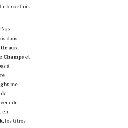
ic bruxellois
scène
ais dans
tle
aura
de
Champs
et
pas à
tre
ight
me
 de
aveur de
, en
k
, les titres