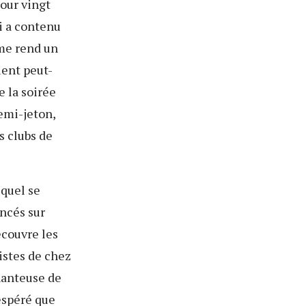
pour vingt
i a contenu
 me rend un
ient peut-
e la soirée
emi-jeton,
s clubs de
equel se
oncés sur
écouvre les
tistes de chez
chanteuse de
 espéré que