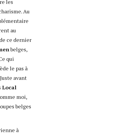
re les
 charisme. Au
pplémentaire
érent au
 de ce dernier
men
belges,
Ce qui
ède le pas à
 Juste avant
s
Local
, comme moi,
roupes belges
vienne à