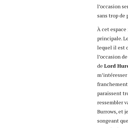
l’occasion s
sans trop de 
À cet espace 
principale. L
lequel il es
l’occasion de
de
Lord Hur
m’intéresser 
franchement 
paraissent tr
ressembler 
Burrows, et j
songeant que