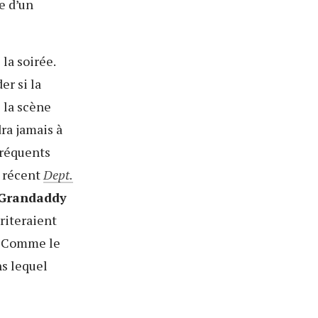
e d’un
la soirée.
er si la
 la scène
ra jamais à
 fréquents
n récent
Dept.
Grandaddy
riteraient
x. Comme le
ns lequel