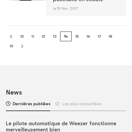
le 15 févr. 2017
10
11
12
13
14
15
16
17
18
19
News
Dernières publiées
Les plus consultées
Le pilote automatique de Weezer fonctionne
merveilleusement bien