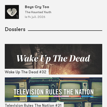
Boys Cry Too
The Haunted Youth
le 14 juil. 2026
Dossiers
Wake Up The Dead #32
Television Rules The Nation #31