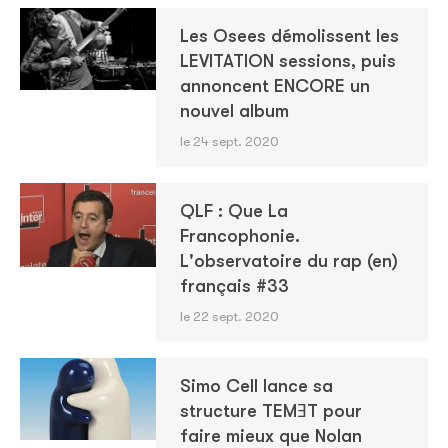
Les Osees démolissent les
LEVITATION sessions, puis
annoncent ENCORE un
nouvel album
le 24 sept. 2020
QLF : Que La
Francophonie.
L'observatoire du rap (en)
français #33
le 22 sept. 2020
Simo Cell lance sa
structure TEMƎT pour
faire mieux que Nolan