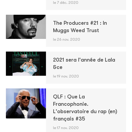
le 7 déc. 2020
The Producers #21 : In
Muggs Weed Trust
le 26 nov. 2020
2021 sera l'année de Lala
&ce
le 19 nov. 2020
QLF : Que La
Francophonie.
L'observatoire du rap (en)
français #35
le 17 nov. 2020