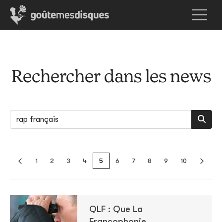
Rechercher dans les news
1
2
3
4
5
6
7
8
9
10
QLF : Que La
Francophonie.