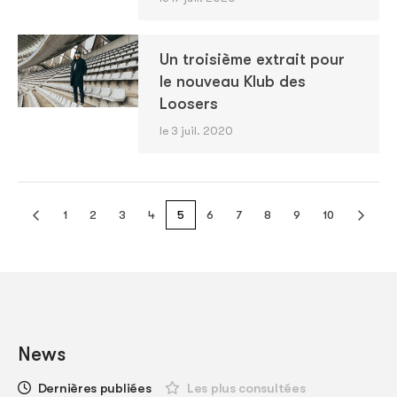
Un troisième extrait pour
le nouveau Klub des
Loosers
le 3 juil. 2020
1
2
3
4
5
6
7
8
9
10
News
Dernières publiées
Les plus consultées