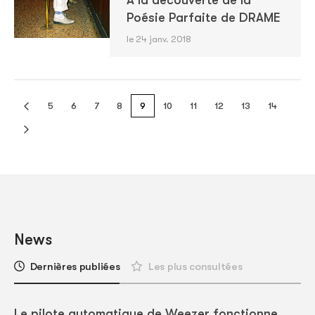
Poésie Parfaite de DRAME
le 24 janv. 2018
5
6
7
8
9
10
11
12
13
14
News
Dernières publiées
Les plus consultées
Le pilote automatique de Weezer fonctionne