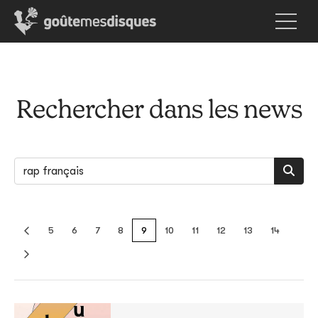
Rechercher dans les news
5
6
7
8
9
10
11
12
13
14