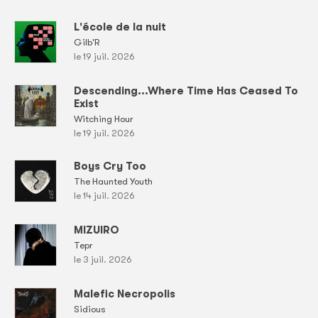
L'école de la nuit
Gilb'R
le 19 juil. 2026
Descending...Where Time Has Ceased To
Exist
Witching Hour
le 19 juil. 2026
Boys Cry Too
The Haunted Youth
le 14 juil. 2026
MIZUIRO
Tepr
le 3 juil. 2026
Malefic Necropolis
Sidious