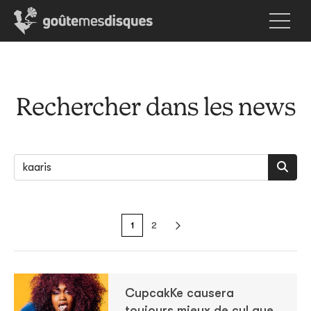
Rechercher dans les news
1
2
CupcakKe causera
toujours mieux de cul que