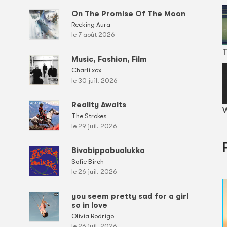
On The Promise Of The Moon
Reeking Aura
le 7 août 2026
T
Music, Fashion, Film
Charli xcx
le 30 juil. 2026
Reality Awaits
W
The Strokes
le 29 juil. 2026
Bivabippabualukka
Sofie Birch
le 26 juil. 2026
you seem pretty sad for a girl
so in love
Olivia Rodrigo
le 26 juil. 2026