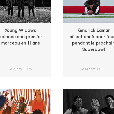
Young Widows
Kendrick Lamar
balance son premier
sélectionné pour jou
morceau en 11 ans
pendant le prochai
Superbowl
le 9 janv. 2025
le 10 sept. 2024