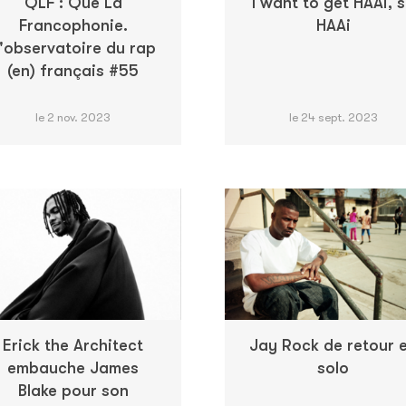
QLF : Que La
I want to get HAAi, 
Francophonie.
HAAi
'observatoire du rap
(en) français #55
le 2 nov. 2023
le 24 sept. 2023
Erick the Architect
Jay Rock de retour 
embauche James
solo
Blake pour son