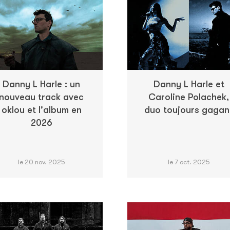
Danny L Harle : un
Danny L Harle et
nouveau track avec
Caroline Polachek,
oklou et l'album en
duo toujours gagan
2026
le 20 nov. 2025
le 7 oct. 2025