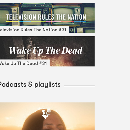
elevision Rules The Nation #31
ake Up The Dead #31
Podcasts & playlists