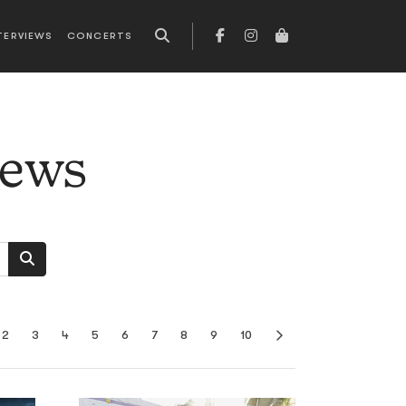
TERVIEWS
CONCERTS
news
2
3
4
5
6
7
8
9
10