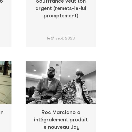
so
Souffrance veut ton
argent (remets-le-lui
promptement)
le 21 sept. 2023
en
Roc Marciano a
intégralement produit
le nouveau Jay