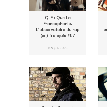
QLF : Que La
Francophonie.
L'observatoire du rap
e
(en) français #57
le 4 juil. 2024