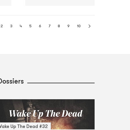
2
3
4
5
6
7
8
9
10
Dossiers
Wake Up The Dead #32