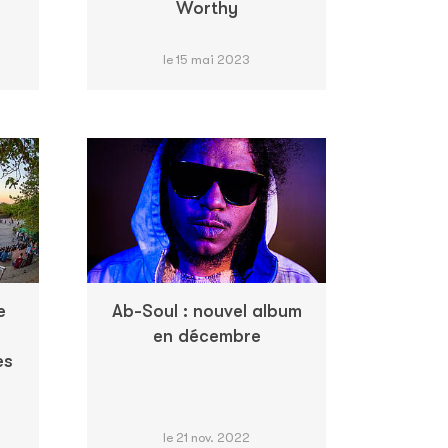
Worthy
le 15 mai 2023
e
Ab-Soul : nouvel album
en décembre
es
le 21 nov. 2022