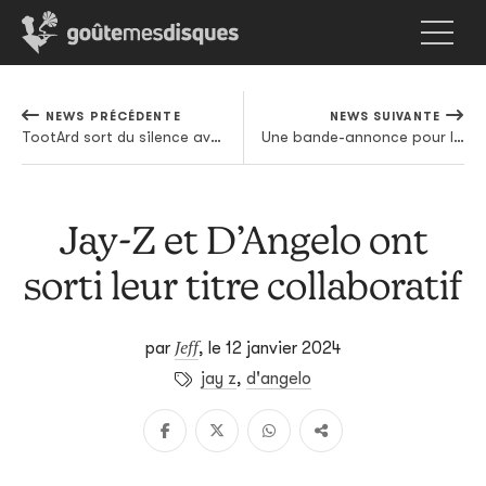
NEWS PRÉCÉDENTE
NEWS SUIVANTE
TootArd sort du silence avec le groove chevillé au corps
Une bande-annonce pour le documentaire sur Mogwai
Jay-Z et D’Angelo ont
sorti leur titre collaboratif
Jeff
par
,
le 12 janvier 2024
jay z
,
d'angelo