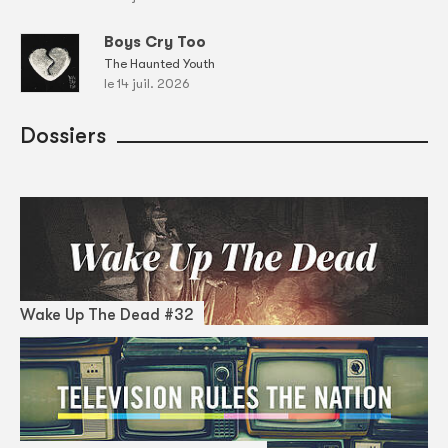
Boys Cry Too
The Haunted Youth
le 14 juil. 2026
Dossiers
Wake Up The Dead #32