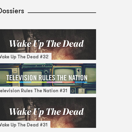
Dossiers
Wake Up The Dead #32
elevision Rules The Nation #31
ake Up The Dead #31