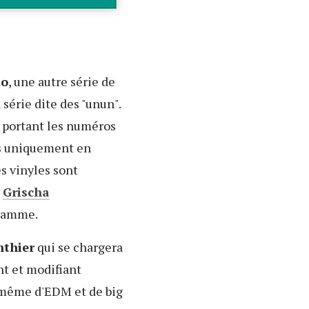
to
, une autre série de
série dite des "unun".
Ps portant les numéros
és uniquement en
es vinyles sont
t
Grischa
ramme.
nthier
qui se chargera
nt et modifiant
e même d'EDM et de big