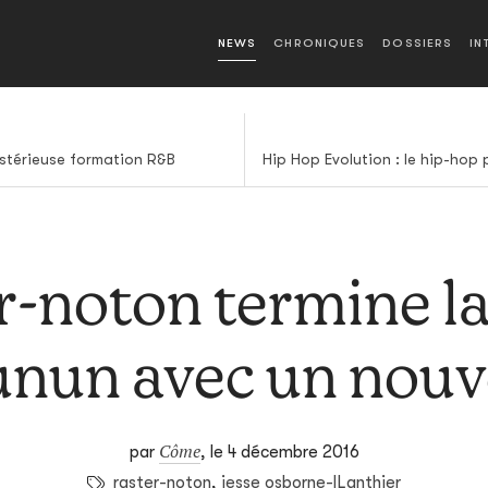
NEWS
CHRONIQUES
DOSSIERS
IN
stérieuse formation R&B
r-noton termine la
unun avec un nouv
Côme
par
,
le 4 décembre 2016
raster-noton
,
jesse osborne-lLanthier