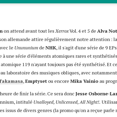
on
on attend avant tout les
Xerrox
Vol. 4 et 5 de
Alva
No
son allemande attire régulièrement notre attention : la 
vec le
Unununium
de
NHK
, il s'agit d'une série de 9 E
ce à une série d'éléments atomiques rares et synthétis
t atomique 119 n'ayant toujours pas été synthétisé. Et c
au laboratoire des musiques obliques, avec notammen
 Takamasa
,
Emptyset
ou encore
Mika Vainio
au prog
'heure de finir la série. Ce sera donc
Jesse Osborne-La
nnium, intitulé
Unalloyed, Unlicensed, All Night!.
Utilisa
s issus de divers genres (la promo qu'on a reçue parl