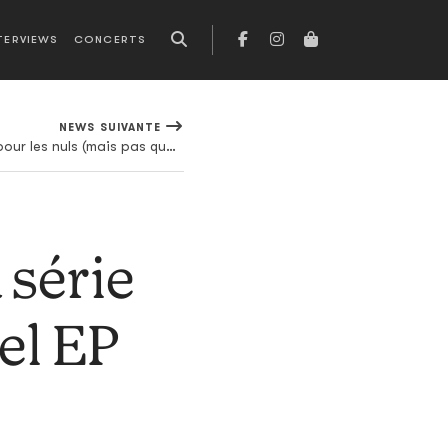
TERVIEWS
CONCERTS
NEWS SUIVANTE
Hip Hop Evolution : le hip-hop pour les nuls (mais pas que) débarque sur Netflix
 série
el EP