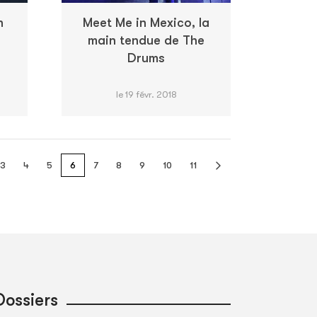
n
Meet Me in Mexico, la
main tendue de The
Drums
le 19 févr. 2018
3
4
5
6
7
8
9
10
11
Dossiers