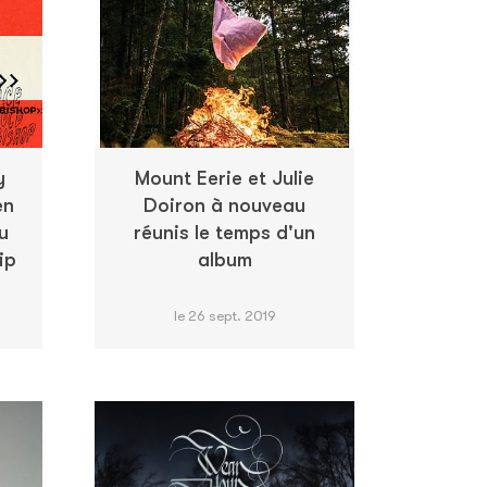
y
Mount Eerie et Julie
en
Doiron à nouveau
u
réunis le temps d'un
ip
album
le 26 sept. 2019