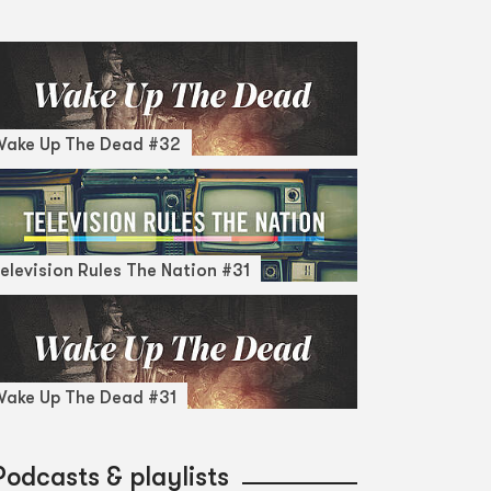
Wake Up The Dead #32
elevision Rules The Nation #31
ake Up The Dead #31
Podcasts & playlists