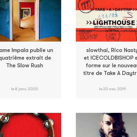
ame Impala publie un
slowthai, Rico Nast
quatrième extrait de
et ICECOLDBISHOP 
The Slow Rush
forme sur le nouvea
titre de Take A Daytr
le 8 janv. 2020
le 20 nov. 2019