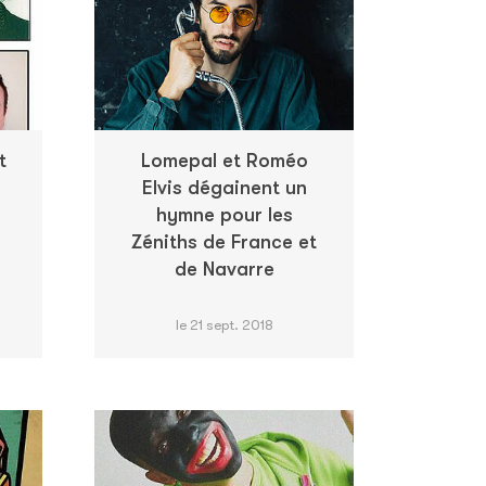
t
Lomepal et Roméo
Elvis dégainent un
hymne pour les
Zéniths de France et
de Navarre
le 21 sept. 2018