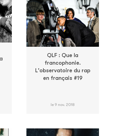
QLF : Que la
la
francophonie.
L'observatoire du rap
en français #19
le 9 nov. 2018