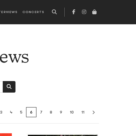
TERVIEWS
CONCERTS
news
3
4
5
6
7
8
9
10
11