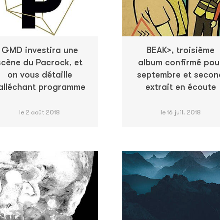
GMD investira une
BEAK>, troisième
scène du Pacrock, et
album confirmé pou
on vous détaille
septembre et secon
'alléchant programme
extrait en écoute
le 2 août 2018
le 16 juil. 2018