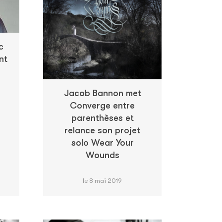
c
nt
Jacob Bannon met
Converge entre
parenthèses et
relance son projet
solo Wear Your
Wounds
le 8 mai 2019