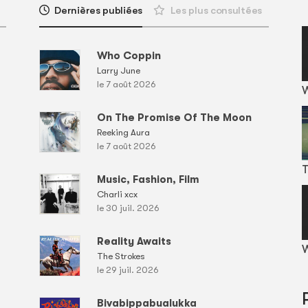
Dernières publiées
Les plus consultées
Who Coppin
Larry June
le 7 août 2026
On The Promise Of The Moon
Reeking Aura
le 7 août 2026
T
Music, Fashion, Film
Charli xcx
le 30 juil. 2026
Reality Awaits
W
The Strokes
le 29 juil. 2026
Bivabippabualukka