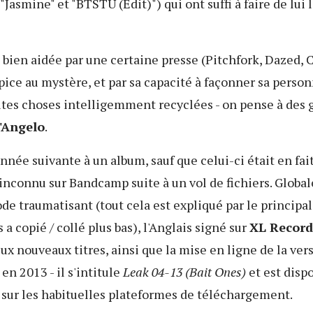
"Jasmine" et "BTSTU (Edit)") qui ont suffi à faire de lui l
ien aidée par une certaine presse (Pitchfork, Dazed, 
pice au mystère, et par sa capacité à façonner sa pers
etites choses intelligemment recyclées - on pense à de
'Angelo
.
nnée suivante à un album, sauf que celui-ci était en fai
inconnu sur Bandcamp suite à un vol de fichiers. Globa
ode traumatisant (tout cela est expliqué par le principa
a copié / collé plus bas), l'Anglais signé sur
XL Record
x nouveaux titres, ainsi que la mise en ligne de la vers
en 2013 - il s'intitule
Leak 04-13 (Bait Ones)
et est disp
sur les habituelles plateformes de téléchargement.