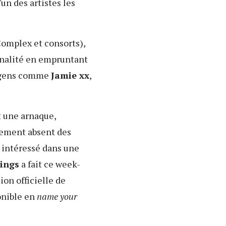
'un des artistes les
Complex et consorts),
onnalité en empruntant
s gens comme
Jamie xx
,
t une arnaque,
lement absent des
l intéressé dans une
ings
a fait ce week-
ion officielle de
onible en
name your