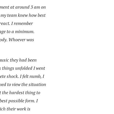
ement at around 3 am on
in my team knew how best
react. I remember
mage to a minimum.
body. Whoever was
 music they had been
As things unfolded I went
e shock. I felt numb, I
emed to view the situation
 the hardest thing to
best possible form. I
ich their work is