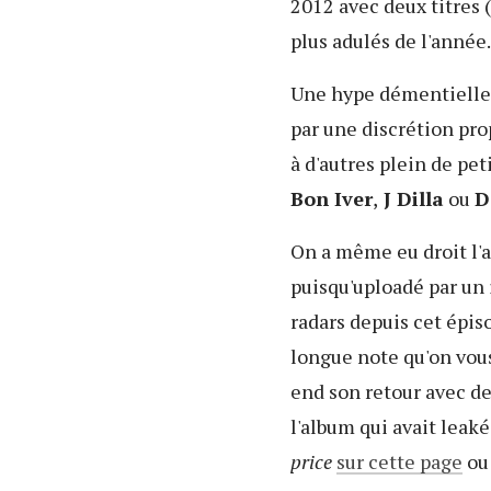
2012 avec deux titres (
plus adulés de l'année.
Une hype démentielle b
par une discrétion pro
à d'autres plein de p
Bon Iver
,
J Dilla
ou
D
On a même eu droit l'a
puisqu'uploadé par un 
radars depuis cet épis
longue note qu'on vous 
end son retour avec deu
l'album qui avait leaké 
price
sur cette page
ou 