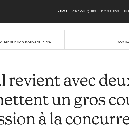
NEWS
CHRONIQUES
DOSSIERS
IN
cifer sur son nouveau titre
Bon Iv
l revient avec deu
mettent un gros co
ssion à la concurr