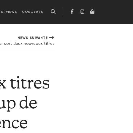
TERVIEWS
CONCERTS
NEWS SUIVANTE
er sort deux nouveaux titres
x titres
up de
ence