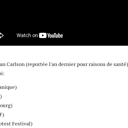
an Carlson (reportée l'an dernier pour raisons de santé)
i:
tanique)
)
Bourg)
F)
otest Festival)