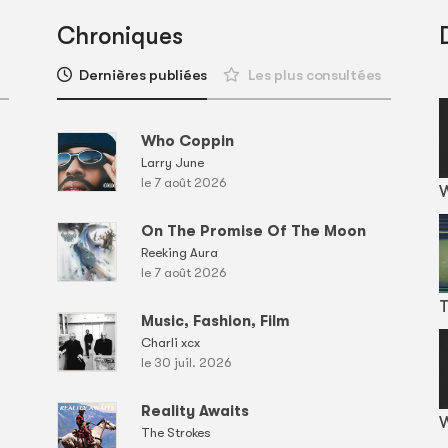
Chroniques
Dernières publiées
Les plus consultées
Who Coppin
Larry June
le 7 août 2026
On The Promise Of The Moon
Reeking Aura
le 7 août 2026
T
Music, Fashion, Film
Charli xcx
le 30 juil. 2026
Reality Awaits
W
The Strokes