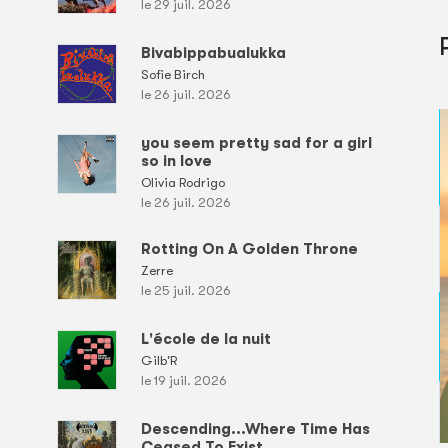
le 29 juil. 2026
Bivabippabualukka
Sofie Birch
le 26 juil. 2026
you seem pretty sad for a girl
so in love
Olivia Rodrigo
le 26 juil. 2026
Rotting On A Golden Throne
Zerre
le 25 juil. 2026
L'école de la nuit
Gilb'R
le 19 juil. 2026
Descending...Where Time Has
Ceased To Exist