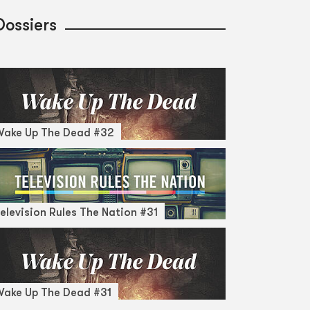
Dossiers
Wake Up The Dead #32
elevision Rules The Nation #31
ake Up The Dead #31