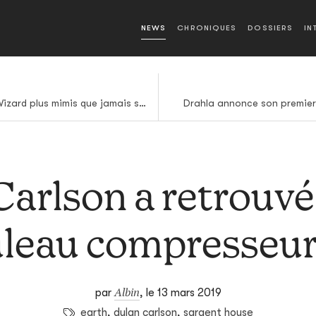
NEWS
CHRONIQUES
DOSSIERS
IN
King Gizzard & The Lizard Wizard plus mimis que jamais sur leur nouveau titre
Drahla annonce son premier
arlson a retrouvé 
uleau compresseur
Albin
par
,
le 13 mars 2019
earth
,
dylan carlson
,
sargent house