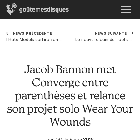
NEWS PRÉCÉDENTE
NEWS SUIVANTE
I Hate Models sortira son premier album en juin sur Perc Trax
Le nouvel album de Tool sera le plus beau cadeau de la rentrée 2019
Jacob Bannon met
Converge entre
parenthèses et relance
son projet solo Wear Your
Wounds
Jeff
par
,
le 8 mai 2019