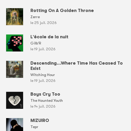
Rotting On A Golden Throne
Zerre
le 25 juil. 2026
L'école de la nuit
Gilb'R
le 19 juil. 2026
Descending...Where Time Has Ceased To
Exist
Witching Hour
le 19 juil. 2026
Boys Cry Too
The Haunted Youth
le 14 juil. 2026
MIZUIRO
Tepr