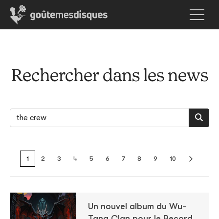
Rechercher dans les news
1
2
3
4
5
6
7
8
9
10
Un nouvel album du Wu-
Tang Clan pour le Record