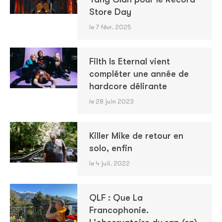
Store Day
le 7 févr. 2025
Filth Is Eternal vient
compléter une année de
hardcore délirante
le 28 juin 2023
Killer Mike de retour en
solo, enfin
le 4 juil. 2022
QLF : Que La
Francophonie.