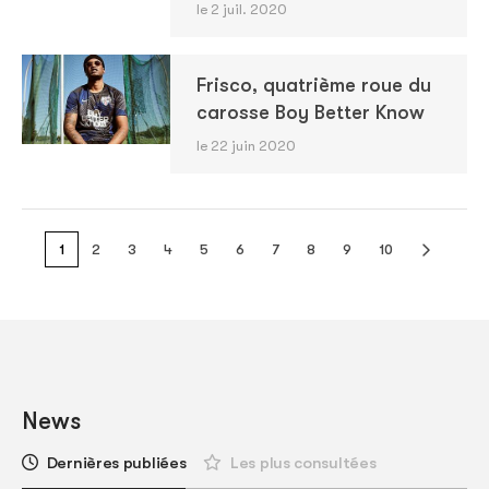
le 2 juil. 2020
Frisco, quatrième roue du
carosse Boy Better Know
le 22 juin 2020
1
2
3
4
5
6
7
8
9
10
News
Dernières publiées
Les plus consultées