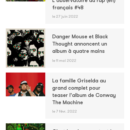
L'observatoire du rap (en)
français #48
le 27 juin 2022
Danger Mouse et Black
Thought annoncent un
album à quatre mains
le 11 mai 2022
La famille Griselda au
grand complet pour
teaser l'album de Conway
The Machine
le 7 févr. 2022