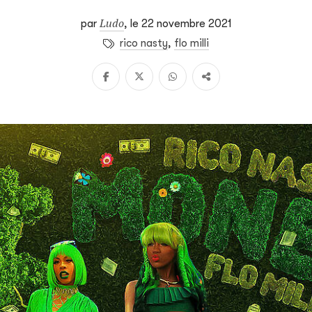
Ludo
par
,
le 22 novembre 2021
rico nasty
,
flo milli