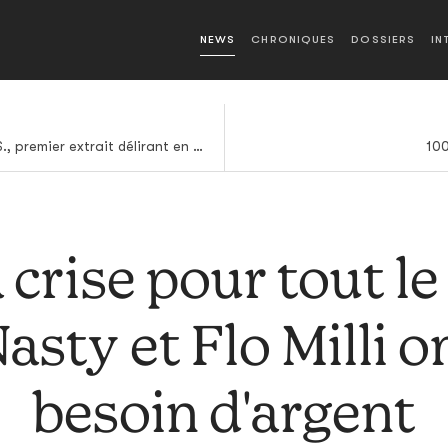
NEWS
CHRONIQUES
DOSSIERS
IN
Nouvel album pour Huerco S., premier extrait délirant en écoute
100
a crise pour tout 
Nasty et Flo Milli o
besoin d'argent