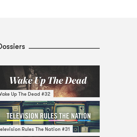
Dossiers
Wake Up The Dead #32
elevision Rules The Nation #31