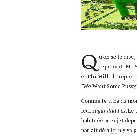
Q
u'on se le dise,
reprenait "Me 
et
Flo Milli
de reprend
"We Want Some Pussy"
Comme le titre du morc
leur
sugar daddies
. Le
habituée au sujet depu
parlait déjà
ici
n'y va p