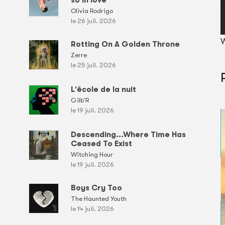
Olivia Rodrigo
le 26 juil. 2026
W
Rotting On A Golden Throne
Zerre
le 25 juil. 2026
L'école de la nuit
Gilb'R
le 19 juil. 2026
Descending...Where Time Has
Ceased To Exist
Witching Hour
le 19 juil. 2026
Boys Cry Too
The Haunted Youth
le 14 juil. 2026