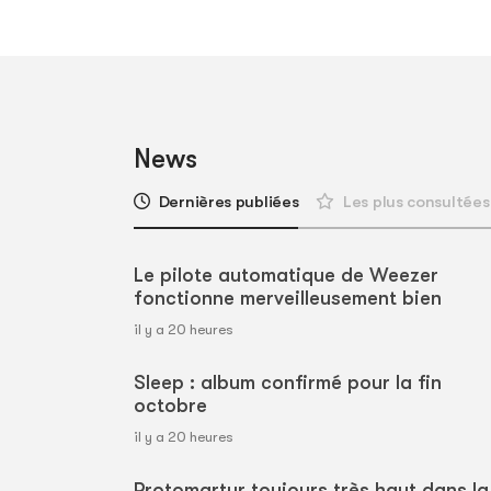
News
Dernières publiées
Les plus consultées
Le pilote automatique de Weezer
fonctionne merveilleusement bien
il y a 20 heures
Sleep : album confirmé pour la fin
octobre
il y a 20 heures
Protomartyr toujours très haut dans la