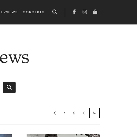
TERVIEWS
CONCERTS
news
1
2
3
4