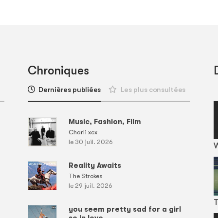
Chroniques
Dernières publiées
Les plus consultées
Music, Fashion, Film
Charli xcx
le 30 juil. 2026
Reality Awaits
The Strokes
le 29 juil. 2026
T
you seem pretty sad for a girl
so in love