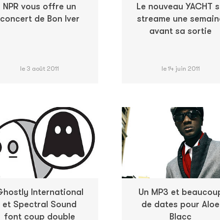
NPR vous offre un
Le nouveau YACHT s
concert de Bon Iver
streame une semain
avant sa sortie
le 3 août 2011
le 14 juin 2011
hostly International
Un MP3 et beaucou
et Spectral Sound
de dates pour Aloe
font coup double
Blacc