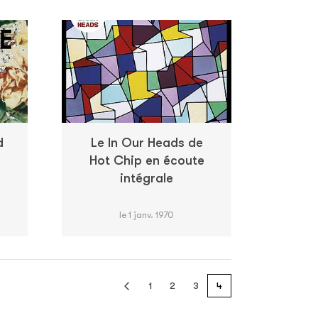
d
Le In Our Heads de
Hot Chip en écoute
intégrale
le 1 janv. 1970
1
2
3
4