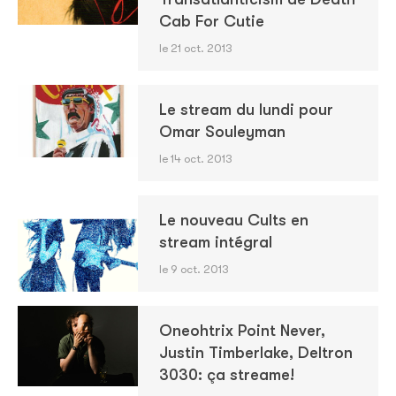
Cab For Cutie
le 21 oct. 2013
Le stream du lundi pour
Omar Souleyman
le 14 oct. 2013
Le nouveau Cults en
stream intégral
le 9 oct. 2013
Oneohtrix Point Never,
Justin Timberlake, Deltron
3030: ça streame!