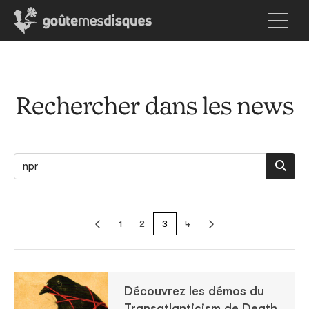
Rechercher dans les news
1
2
3
4
Découvrez les démos du
Transatlanticism de Death