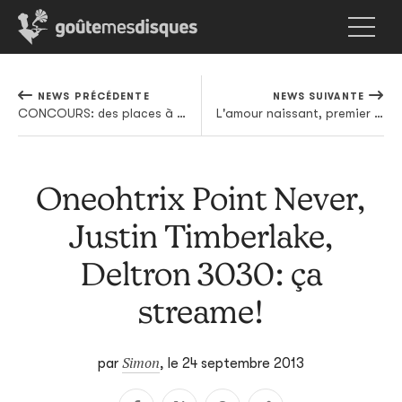
NEWS PRÉCÉDENTE
NEWS SUIVANTE
CONCOURS: des places à gagner pour le PaCRocK
L'amour naissant, premier extrait clippé du prochain Sébastien Tellier
Oneohtrix Point Never,
Justin Timberlake,
Deltron 3030: ça
streame!
Simon
par
,
le 24 septembre 2013