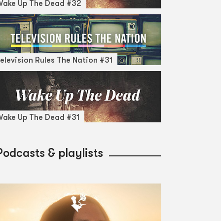
Wake Up The Dead #32
elevision Rules The Nation #31
ake Up The Dead #31
Podcasts & playlists