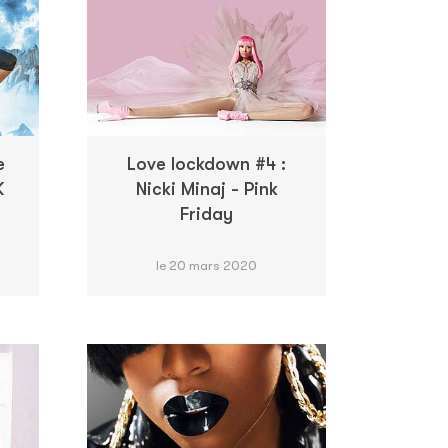
e
Love lockdown #4 :
K
Nicki Minaj - Pink
Friday
le 20 mars 2020