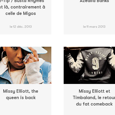
-Tip / Busta Rhymes
Azealia Banks
st là, contrairement à
celle de Migos
le 12 déc. 2013
le 11 mars 2013
Missy Elliott, the
Missy Elliott et
queen is back
Timbaland, le retou
du fat comeback