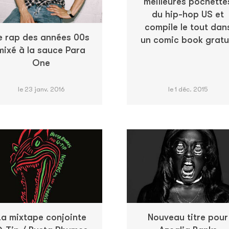
meilleures pochette
du hip-hop US et
compile le tout dan
e rap des années 00s
un comic book gratu
mixé à la sauce Para
One
le 23 janv. 2016
le 1 déc. 2015
La mixtape conjointe
Nouveau titre pour