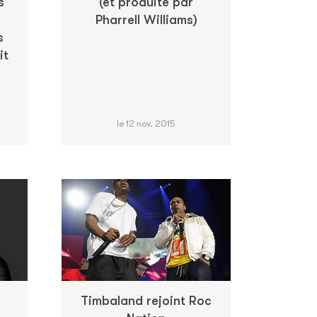
s
(et produite par
Pharrell Williams)
s
it
le 12 nov. 2015
Timbaland rejoint Roc