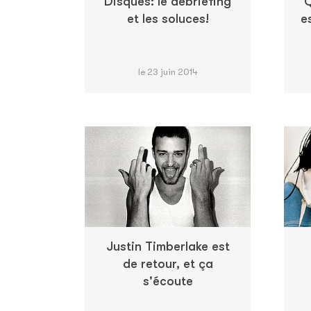
Disques: le débriefing
Q
et les soluces!
e
le 23 juin 2014
Justin Timberlake est
de retour, et ça
s'écoute