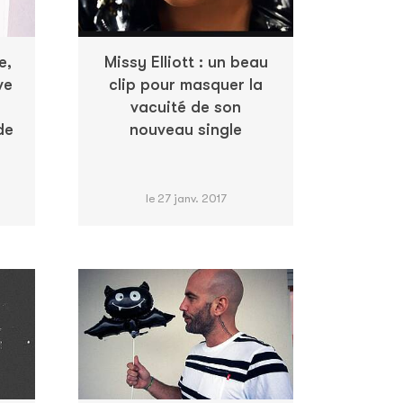
e,
Missy Elliott : un beau
ve
clip pour masquer la
vacuité de son
de
nouveau single
le 27 janv. 2017