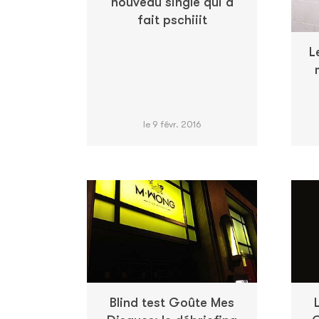
nouveau single qui a
fait pschiiit
L
le 9 févr. 2016
Blind test Goûte Mes