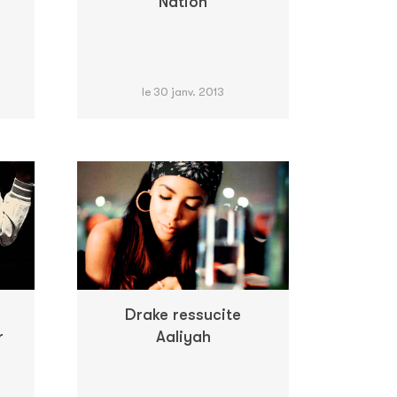
Nation
le 30 janv. 2013
Drake ressucite
r
Aaliyah