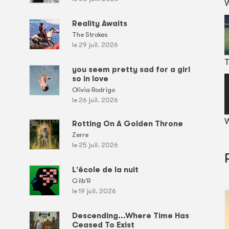
Reality Awaits
The Strokes
le 29 juil. 2026
T
you seem pretty sad for a girl
so in love
Olivia Rodrigo
le 26 juil. 2026
W
Rotting On A Golden Throne
Zerre
le 25 juil. 2026
L'école de la nuit
Gilb'R
le 19 juil. 2026
Descending...Where Time Has
Ceased To Exist