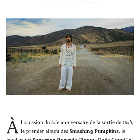
À
l’occasion du 35e anniversaire de la sortie de
Gish
,
le premier album des
Smashing Pumpkins
, le
label cainri
Sumerian Records
(
Poppy
,
Body Count
) a