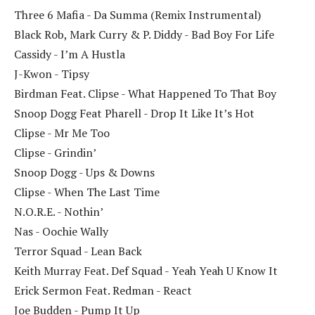
Three 6 Mafia - Da Summa (Remix Instrumental)
Black Rob, Mark Curry & P. Diddy - Bad Boy For Life
Cassidy - I’m A Hustla
J-Kwon - Tipsy
Birdman Feat. Clipse - What Happened To That Boy
Snoop Dogg Feat Pharell - Drop It Like It’s Hot
Clipse - Mr Me Too
Clipse - Grindin’
Snoop Dogg - Ups & Downs
Clipse - When The Last Time
N.O.R.E. - Nothin’
Nas - Oochie Wally
Terror Squad - Lean Back
Keith Murray Feat. Def Squad - Yeah Yeah U Know It
Erick Sermon Feat. Redman - React
Joe Budden - Pump It Up