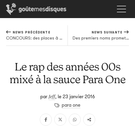
NEWS PRÉCÉDENTE
NEWS SUIVANTE
CONCOURS: des places à gagner pour le concert d'OG Maco au Moulin Rouge
Des premiers noms prometteurs pour les Ardentes
Le rap des années 00s
mixé à la sauce Para One
Jeff
par
,
le 23 janvier 2016
para one