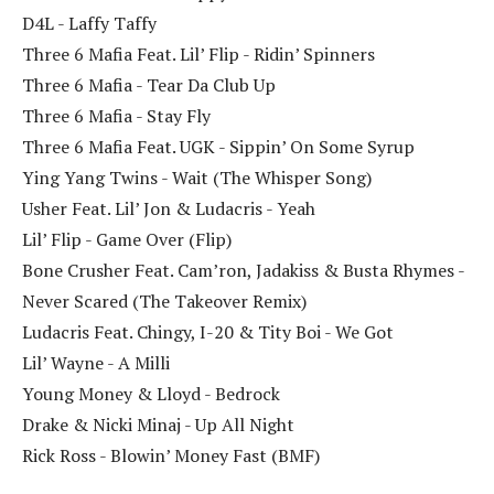
D4L - Laffy Taffy
Three 6 Mafia Feat. Lil’ Flip - Ridin’ Spinners
Three 6 Mafia - Tear Da Club Up
Three 6 Mafia - Stay Fly
Three 6 Mafia Feat. UGK - Sippin’ On Some Syrup
Ying Yang Twins - Wait (The Whisper Song)
Usher Feat. Lil’ Jon & Ludacris - Yeah
Lil’ Flip - Game Over (Flip)
Bone Crusher Feat. Cam’ron, Jadakiss & Busta Rhymes -
Never Scared (The Takeover Remix)
Ludacris Feat. Chingy, I-20 & Tity Boi - We Got
Lil’ Wayne - A Milli
Young Money & Lloyd - Bedrock
Drake & Nicki Minaj - Up All Night
Rick Ross - Blowin’ Money Fast (BMF)