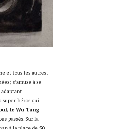
e et tous les autres,
nées) s’amuse à se
n adaptant
s super-héros qui
oul, le Wu-Tang
ous passés. Sur la
man à la place de
50