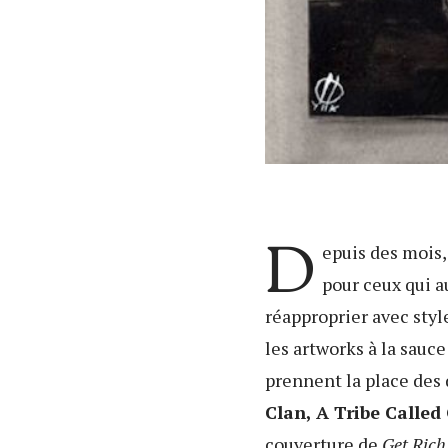
D
epuis des mois,
pour ceux qui a
réapproprier avec styl
les artworks à la sauc
prennent la place des 
Clan, A Tribe Called 
couverture de
Get Rich 