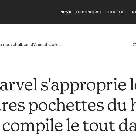
NEWS
CHRONIQUES
DOSSIERS
IN
Floridada, premier extrait du nouvel album d'Animal Collective en écoute
Y
arvel s'approprie l
ures pochettes du 
 compile le tout d