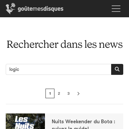
Rechercher dans les news
1
2
3
Nuits Weekender du Bota :
suivez le guide!