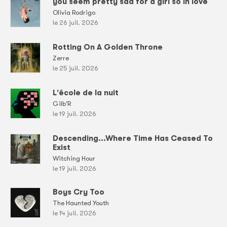
you seem pretty sad for a girl so in love
Olivia Rodrigo
le 26 juil. 2026
Rotting On A Golden Throne
Zerre
le 25 juil. 2026
L'école de la nuit
Gilb'R
le 19 juil. 2026
Descending...Where Time Has Ceased To
Exist
Witching Hour
le 19 juil. 2026
Boys Cry Too
The Haunted Youth
le 14 juil. 2026