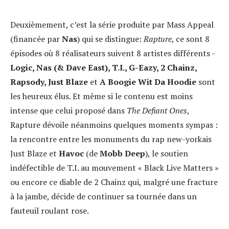
Deuxièmement, c’est la série produite par Mass Appeal
(financée par
Nas
) qui se distingue:
Rapture
, ce sont 8
épisodes où 8 réalisateurs suivent 8 artistes différents -
Logic, Nas (& Dave East), T.I., G-Eazy, 2 Chainz,
Rapsody, Just Blaze
et
A Boogie Wit Da Hoodie
sont
les heureux élus. Et même si le contenu est moins
intense que celui proposé dans
The Defiant Ones
,
Rapture dévoile néanmoins quelques moments sympas :
la rencontre entre les monuments du rap new-yorkais
Just Blaze et
Havoc
(de
Mobb Deep
), le soutien
indéfectible de T.I. au mouvement « Black Live Matters »
ou encore ce diable de 2 Chainz qui, malgré une fracture
à la jambe, décide de continuer sa tournée dans un
fauteuil roulant rose.