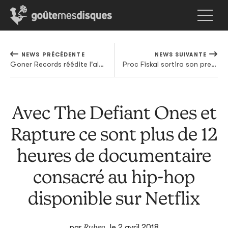
NEWS PRÉCÉDENTE
NEWS SUIVANTE
Goner Records réédite l'album d'un vieux side project de Jay Reatard
Proc Fiskal sortira son premier album sur Hyperdub
Avec The Defiant Ones et
Rapture ce sont plus de 12
heures de documentaire
consacré au hip-hop
disponible sur Netflix
Ruben
par
,
le 2 avril 2018