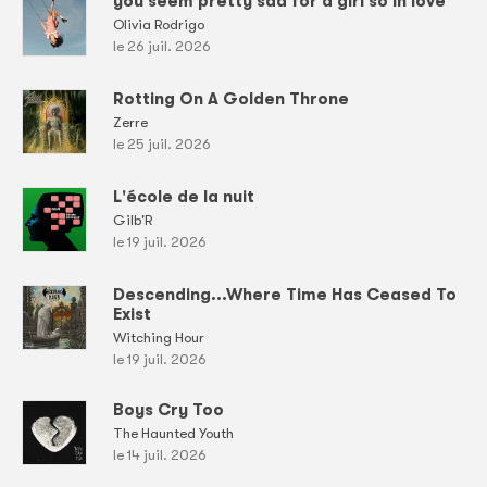
you seem pretty sad for a girl so in love
Olivia Rodrigo
le 26 juil. 2026
Rotting On A Golden Throne
Zerre
le 25 juil. 2026
L'école de la nuit
Gilb'R
le 19 juil. 2026
Descending...Where Time Has Ceased To
Exist
Witching Hour
le 19 juil. 2026
Boys Cry Too
The Haunted Youth
le 14 juil. 2026