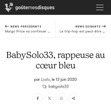
NEWS PRÉCÉDENTE
NEWS SUIVANTE
Margo Price va continuer de dérider la country sur son nouvel album
Le trip-hop est peut-être mort, mais Tricky continue de souffler sur les braises
BabySolo33, rappeuse au
cœur bleu
Ludo
par
,
le 13 juin 2020
babysolo33