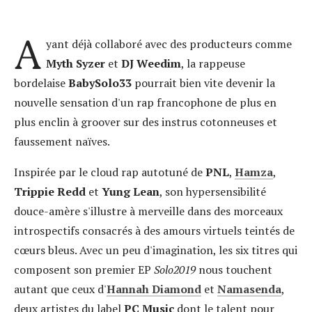
A
yant déjà collaboré avec des producteurs comme
Myth Syzer
et
DJ Weedim
, la rappeuse
bordelaise
BabySolo33
pourrait bien vite devenir la
nouvelle sensation d'un rap francophone de plus en
plus enclin à groover sur des instrus cotonneuses et
faussement naïves.
Inspirée par le cloud rap autotuné de
PNL
,
Hamza
,
Trippie Redd
et
Yung Lean
, son hypersensibilité
douce-amère s'illustre à merveille dans des morceaux
introspectifs consacrés à des amours virtuels teintés de
cœurs bleus. Avec un peu d'imagination, les six titres qui
composent son premier EP
Solo2019
nous touchent
autant que ceux d'
Hannah Diamond
et
Namasenda
,
deux artistes du label
PC Music
dont le talent pour