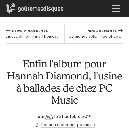
NEWS PRÉCÉDENTE
NEWS SUIVANTE
Lindstrøm et Prins Thomas envoient Cerrone dans les étoiles
Le monde selon Radiohead, documentaire étrange mais néanmoins captivant
Enfin l'album pour
Hannah Diamond, l'usine
à ballades de chez PC
Music
Jeff
par
,
le 31 octobre 2019
hannah diamond
,
pc music