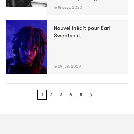
le 14 sept. 2020
Nouvel inédit pour Earl
Sweatshirt
le 24 juil. 2020
1
2
3
4
5