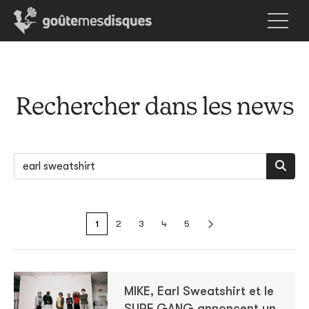
Rechercher dans les news
1
2
3
4
5
MIKE, Earl Sweatshirt et le
SURF GANG annoncent un