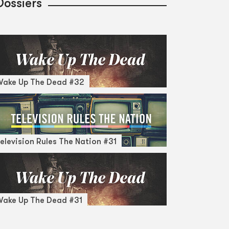
Dossiers
Wake Up The Dead #32
elevision Rules The Nation #31
ake Up The Dead #31