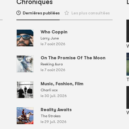
Chroniques
Dernières publiées
Les plus consultées
Who Coppin
Larry June
le 7 août 2026
On The Promise Of The Moon
Reeking Aura
le 7 août 2026
T
Music, Fashion, Film
Charli xcx
le 30 juil. 2026
Reality Awaits
W
The Strokes
le 29 juil. 2026