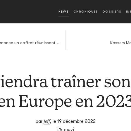
NEWS
CHRONIQUES
DOSSIERS
IN
Andrea Laszlo De Simone annonce un coffret réunissant musique et photos
Kassem Mo
iendra traîner son
en Europe en 202
Jeff
par
,
le 19 décembre 2022
mavi