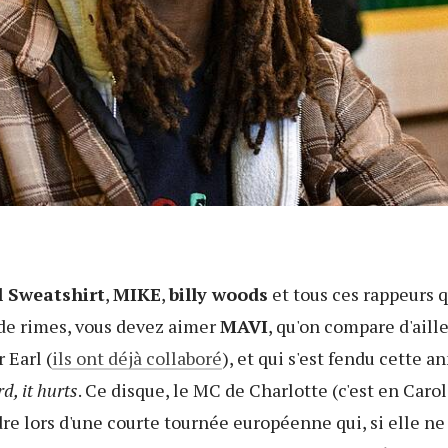
l Sweatshirt
,
MIKE
,
billy woods
et tous ces rappeurs q
 de rimes, vous devez aimer
MAVI
, qu'on compare d'aille
 Earl (
ils ont déjà collaboré
), et qui s'est fendu cette a
d, it hurts
. Ce disque, le MC de Charlotte (c'est en Caro
re lors d'une courte tournée européenne qui, si elle ne 