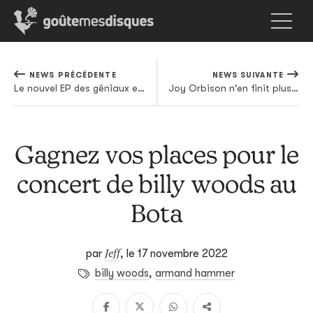
NEWS PRÉCÉDENTE
NEWS SUIVANTE
Le nouvel EP des géniaux edgar déception s'écoute autant qu'il se regarde
Joy Orbison n'en finit plus d'aligner les bangers
Gagnez vos places pour le
concert de billy woods au
Bota
Jeff
par
,
le 17 novembre 2022
billy woods
,
armand hammer