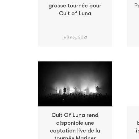
grosse tournée pour
P
Cult of Luna
le 8 nov. 2021
Cult Of Luna rend
disponible une
captation live de la
i
tournée Mariner