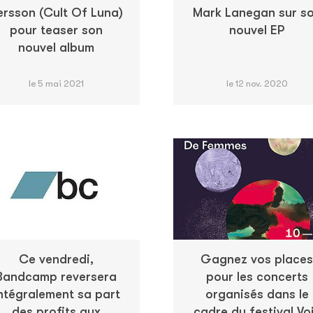
ersson (Cult Of Luna)
Mark Lanegan sur s
pour teaser son
nouvel EP
nouvel album
le 5 mai 2021
le 12 nov. 2020
Ce vendredi,
Gagnez vos places
Bandcamp reversera
pour les concerts
ntégralement sa part
organisés dans le
des profits aux
cadre du festival Vo