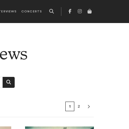
TERVIEWS
CONCERTS
news
1
2