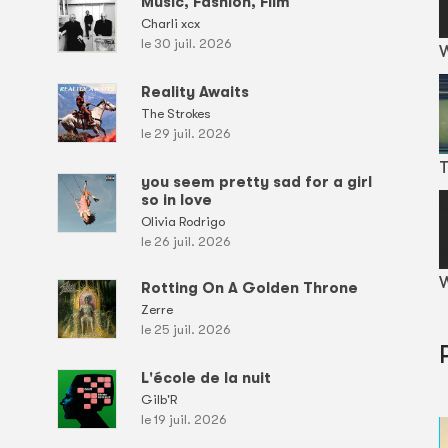
Music, Fashion, Film
Charli xcx
le 30 juil. 2026
Reality Awaits
The Strokes
le 29 juil. 2026
T
you seem pretty sad for a girl
so in love
Olivia Rodrigo
le 26 juil. 2026
W
Rotting On A Golden Throne
Zerre
le 25 juil. 2026
L'école de la nuit
Gilb'R
le 19 juil. 2026