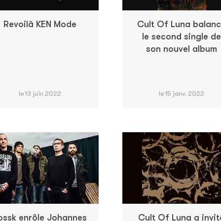
Revoilà KEN Mode
Cult Of Luna balan
le second single de
son nouvel album
le 13 juin 2022
le 15 janv. 2022
ossk enrôle Johannes
Cult Of Luna a invit