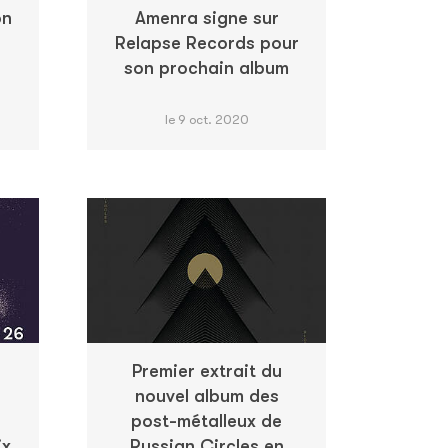
on
Amenra signe sur
Relapse Records pour
son prochain album
le 9 oct. 2020
Premier extrait du
nouvel album des
post-métalleux de
ix
Russian Circles en