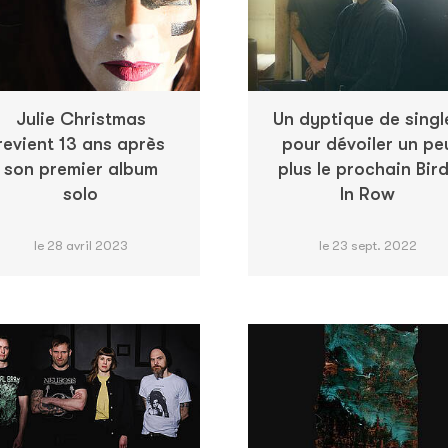
Julie Christmas
Un dyptique de singl
revient 13 ans après
pour dévoiler un pe
son premier album
plus le prochain Bir
solo
In Row
le 28 avril 2023
le 23 sept. 2022