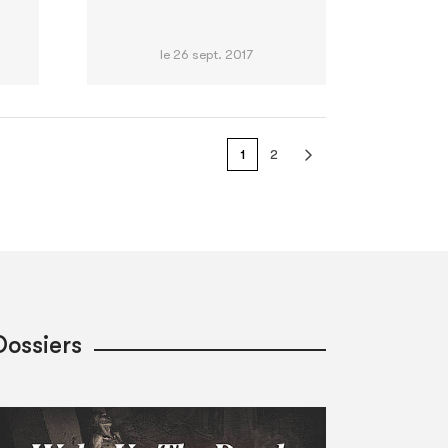
le 26 sept. 2017
1
2
Dossiers