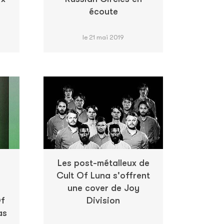
écoute
le 21 mai 2019
Les post-métalleux de
Cult Of Luna s'offrent
une cover de Joy
Of
Division
as