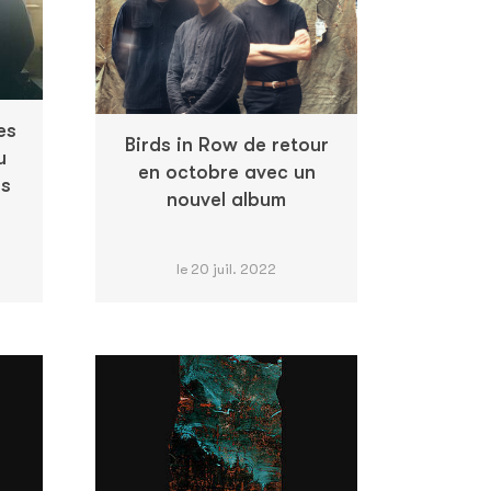
es
Birds in Row de retour
u
en octobre avec un
ds
nouvel album
le 20 juil. 2022