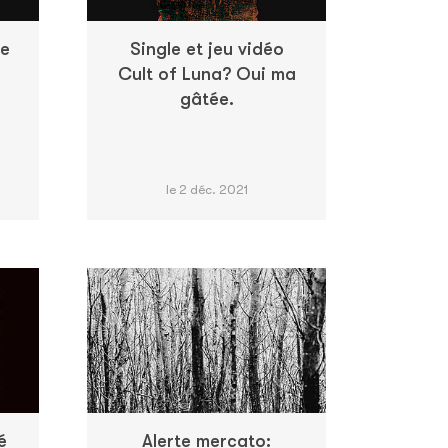
ce
Single et jeu vidéo
Cult of Luna? Oui ma
gâtée.
le 2 déc. 2021
é
Alerte mercato: