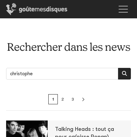
Rechercher dans les news
1
2
3
Talking Heads : tout ça
pour ça(oirse Ronan)